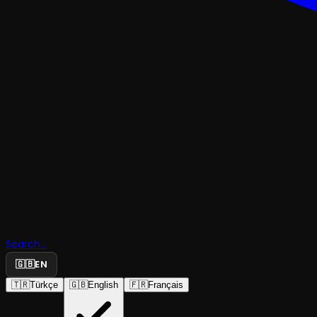
MÜZIKAL & KABAREÇOCUK & GENÇ
Şirinler Sih
Search...
Geceler
🇬🇧
EN
🇹🇷
Türkçe
🇬🇧
English
🇫🇷
Français