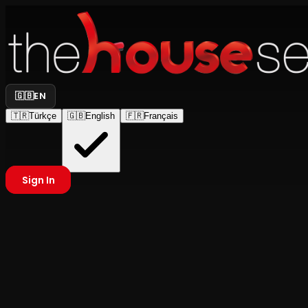
🇬🇧
EN
🇹🇷
Türkçe
🇬🇧
English
🇫🇷
Français
Sign In