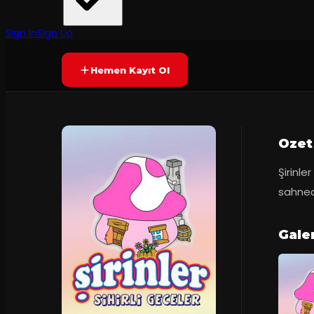
Tiyatro Actor Studio
·
Müjdat Gezen Sa...
Prömiyer
2018
Yetersiz oy
YAKINDA
Sign In
Sign Up
Hemen Kayıt Ol
Ozet
Şirinle
sahned
Gale