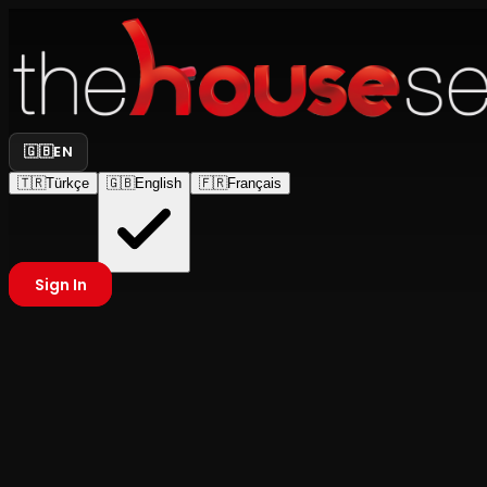
🇬🇧
EN
🇹🇷
Türkçe
🇬🇧
English
🇫🇷
Français
Sign In