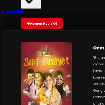
Tiyatro Hiç Fena Değil
·
Akatlar Kültür ...
7.4
2
dakika
Prömiyer
07.12.2018
(
21
oy)
YAKINDA
Sign In
Sign Up
Hemen Kayıt Ol
Ozet
"Başarı
olabili
kaybetm
karıştı
Jerome 
Genç v
Frankli
ofisind