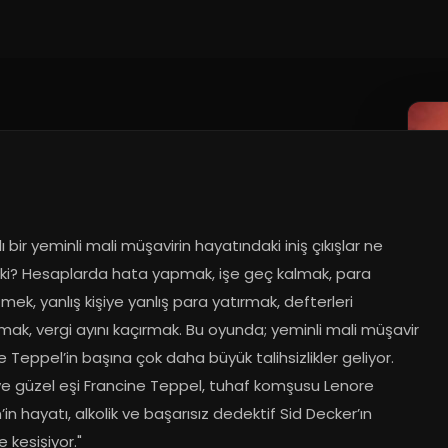
lı bir yeminli mali müşavirin hayatındaki iniş çıkışlar ne 
r ki? Hesaplarda hata yapmak, işe geç kalmak, para 
ek, yanlış kişiye yanlış para yatırmak, defterleri 
rmak, vergi ayını kaçırmak. Bu oyunda; yeminli mali müşavir 
Teppel’in başına çok daha büyük talihsizlikler geliyor. 
e güzel eşi Francine Teppel, tuhaf komşusu Lenore 
n’in hayatı, alkolik ve başarısız dedektif Sid Decker’ın 
e kesişiyor."