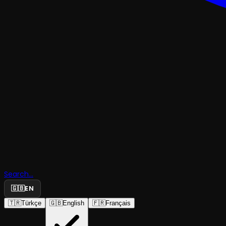
KOMEDI
Search...
Sırf Cinaye
🇬🇧
EN
🇹🇷
Türkçe
🇬🇧
English
🇫🇷
Français