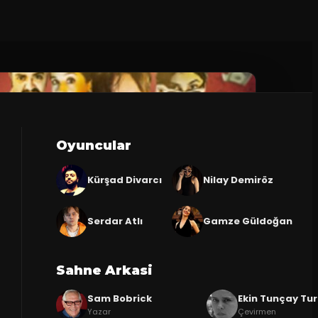
Oyuncular
Kürşad Divarcı
Nilay Demiröz
Serdar Atlı
Gamze Güldoğan
Sahne Arkasi
Sam Bobrick
Ekin Tunçay Tu
Yazar
Çevirmen