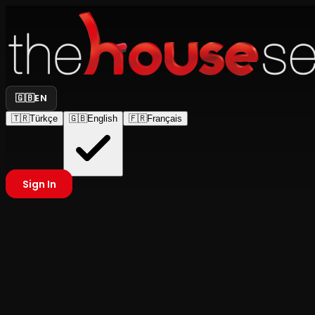
🇬🇧
EN
🇹🇷
Türkçe
🇬🇧
English
🇫🇷
Français
Sign In