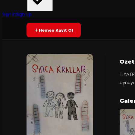
Tiyatro Tempo
·
Tiyatro Tempo
Prömiyer
16.10.2016
Yetersiz oy
YAKINDA
Sign In
Sign Up
Hemen Kayıt Ol
Ozet
TİYATR
oynuyo
Gale