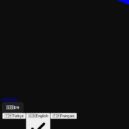
KUKLA
Search...
Sırça Krall
🇬🇧
EN
🇹🇷
Türkçe
🇬🇧
English
🇫🇷
Français