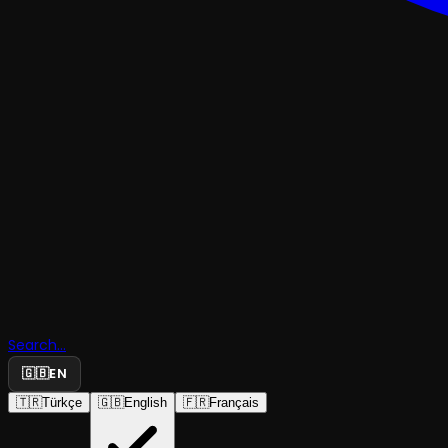
DENEYSEL & ABSÜRD
Sırça Köşk
Search...
Diğerleri
🇬🇧
EN
🇹🇷
Türkçe
🇬🇧
English
🇫🇷
Français