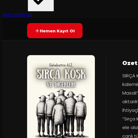
Tiyatro Tam
·
Aralık Sahne
70
dakika
Prömiyer
16.12.202
Yetersiz oy
YAKINDA
+13
Sign In
Sign Up
Hemen Kayıt Ol
Ozet
SIRÇA K
kalemi
Masalı”
aktarıl
ihtiyaç
“Sırça 
ele al
canlı t