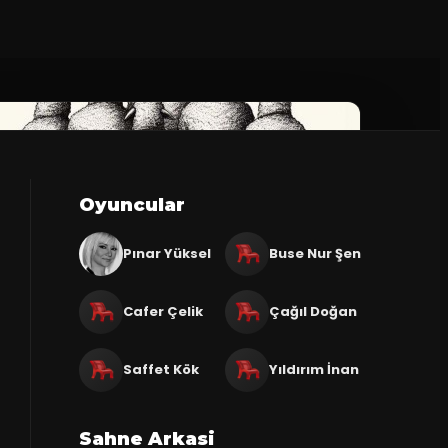
Oyuncular
Pınar Yüksel
Buse Nur Şen
Cafer Çelik
Çağıl Doğan
Saffet Kök
Yıldırım İnan
Sahne Arkasi