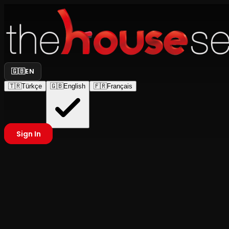
🇬🇧
EN
🇹🇷
Türkçe
🇬🇧
English
🇫🇷
Français
Sign In