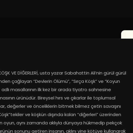
3
ÖŞK VE DİĞERLERİ, usta yazar Sabahattin Ali’nin gürül gürül 
nden çağlayan “Devlerin Ölümü”, “Sırça Köşk” ve “Koyun 
 adlı masallarının ilk kez bir arada tiyatro sahnesine 
masının ürünüdür. Bireysel hırs ve çıkarlar ile toplumsal 
lar, değerler ve önceliklerin bitmek bilmez çetin savaşını 
Köşk”tekiler ve köşkün dışında kalan “diğerleri” üzerinden 
an oyun, aynı zamanda aklıyla dünyaya hükmedip pekçok 
ürünün sonunu getiren insanın, aklını yine kötüye kullanarak 