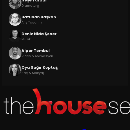
Neşe Yurdal
Dramaturg
Batuhan Başkan
Afiş Tasarım
Deniz Nida Şener
Müzik
Alper Tombul
Video & Animasyon
Oya Sağır Koptaş
Saç & Makyaj