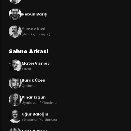
Hebun Barış
Yılmaz Kızıl
(Artık Oynamıyor)
Sahne Arkasi
Matei Visniec
Yazar
Burak Üzen
Çevirmen
Pınar Ergun
Uyarlayan / Yönetmen
Uğur Baloğlu
Yönetmen Yardımcısı