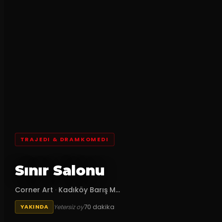
TRAJEDI & DRAMKOMEDI
Sınır Salonu
Corner Art
·
Kadıköy Barış M...
70
dakika
Yetersiz oy
YAKINDA