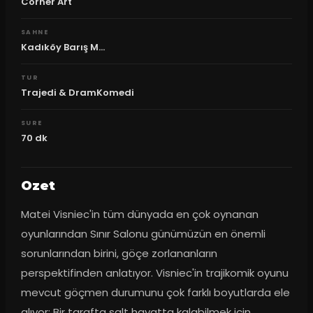
Corner Art
SAHNE
Kadıköy Barış M...
TUR
Trajedi & DramKomedi
SURE
70
dk
Ozet
Matei Visniec'in tüm dünyada en çok oynanan 
oyunlarından Sınır Salonu günümüzün en önemli 
sorunlarından birini, göçe zorlananların 
perspektifinden anlatıyor. Visniec'in trajikomik oyunu 
mevcut göçmen durumunu çok farklı boyutlarda ele 
alıyor: Bir tarafta salt hayatta kalabilmek için 