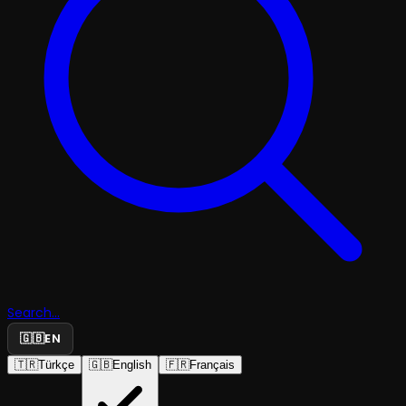
Search...
🇬🇧
EN
🇹🇷
Türkçe
🇬🇧
English
🇫🇷
Français