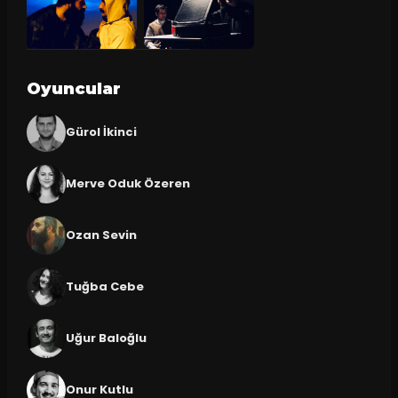
Oyuncular
Gürol İkinci
Merve Oduk Özeren
Ozan Sevin
Tuğba Cebe
Uğur Baloğlu
Onur Kutlu