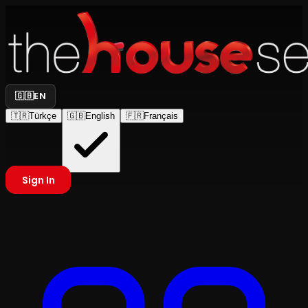
🇬🇧
EN
🇹🇷
Türkçe
🇬🇧
English
🇫🇷
Français
Sign In