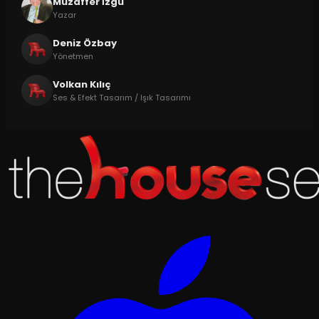
Muzaffer İzgü
Yazar
Deniz Özbay
Yönetmen
Volkan Kılıç
Ses & Efekt Tasarım / Işık Tasarımı