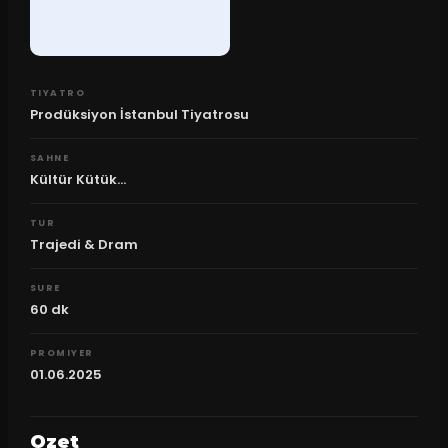
TIYATRO
Prodüksiyon İstanbul Tiyatrosu
SAHNE
Kültür Kütük...
TUR
Trajedi & Dram
SURE
60
dk
PROMIYER
01.06.2025
Ozet