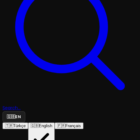
Search...
🇬🇧
EN
🇹🇷
Türkçe
🇬🇧
English
🇫🇷
Français