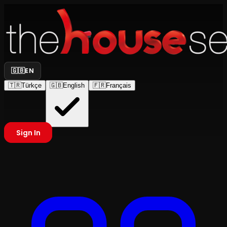
🇬🇧
EN
🇹🇷
Türkçe
🇬🇧
English
🇫🇷
Français
Sign In