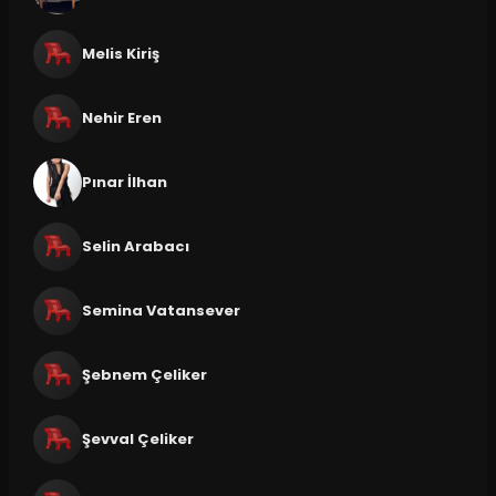
Melis Kiriş
Nehir Eren
Pınar İlhan
Selin Arabacı
Semina Vatansever
Şebnem Çeliker
Şevval Çeliker