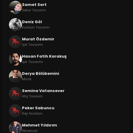
Samet Sert
Dekor Tasarım
Deniz Göl
Kostüm Tasarım
Murat Özdemir
Işık Tasarımı
Hasan Fatih Karakuş
Işık Tasarımı
Derya Bölükemini
Müzik
Semina Vatansever
Afiş Tasarım
Peker Sabuncu
Reji Asistanı
Mehmet Yıldırım
Aksesuar