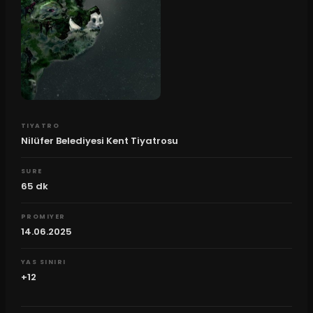
TIYATRO
Nilüfer Belediyesi Kent Tiyatrosu
SURE
65
dk
PROMIYER
14.06.2025
YAS SINIRI
+12