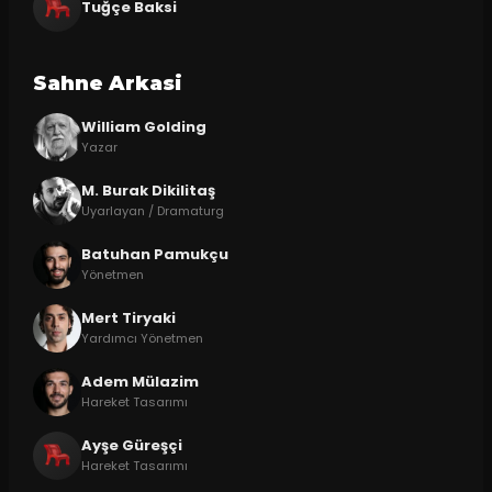
Tuğçe Baksi
Sahne Arkasi
William Golding
Yazar
M. Burak Dikilitaş
Uyarlayan / Dramaturg
Batuhan Pamukçu
Yönetmen
Mert Tiryaki
Yardımcı Yönetmen
Adem Mülazim
Hareket Tasarımı
Ayşe Güreşçi
Hareket Tasarımı