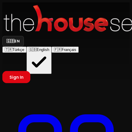
🇬🇧
EN
🇹🇷
Türkçe
🇬🇧
English
🇫🇷
Français
Sign In