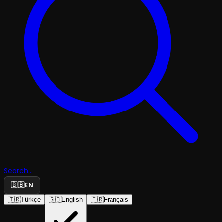
Search...
🇬🇧
EN
🇹🇷
Türkçe
🇬🇧
English
🇫🇷
Français