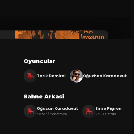
Oyuncular
Tarık Demirel
Oğuzhan Karadavut
Sahne Arkasi
Oğuzan Karadavut
Emre Pişiren
Yazar / Yönetmen
Reji Asistanı