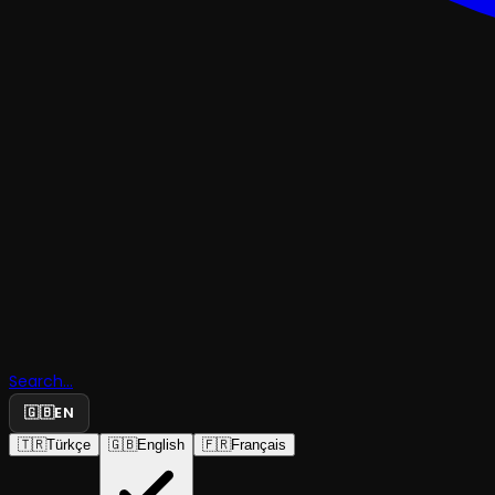
TRAJEDI & DRAM
Sineklerin
Search...
🇬🇧
EN
Tanrısı
🇹🇷
Türkçe
🇬🇧
English
🇫🇷
Français