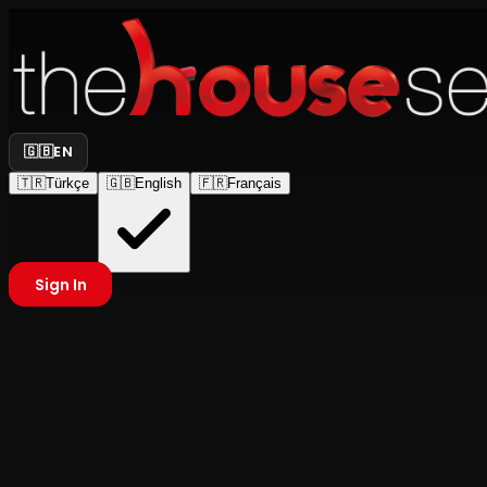
🇬🇧
EN
🇹🇷
Türkçe
🇬🇧
English
🇫🇷
Français
Sign In