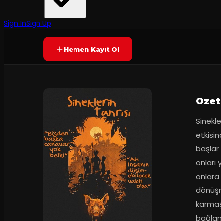
90
dakika
Prömiyer
2023
Yetersiz oy
YAKINDA
+12
Sign In
Sign Up
Hemen Kayıt Ol
Ozet
Sinekle
etkisi
başlar 
onları 
onlara
dönüşme
karmaşık
bağlant