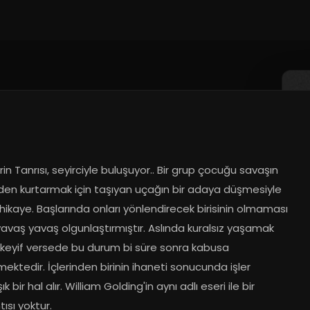
rin Tanrısı, seyirciyle buluşuyor.. Bir grup çocuğu savaşın 
nden kurtarmak için taşıyan uçağın bir adaya düşmesiyle 
hikaye. Başlarında onları yönlendirecek birisinin olmaması 
yavaş yavaş olgunlaştırmıştır. Aslında kuralsız yaşamak 
 keyif versede bu durum bi süre sonra kabusa 
ktedir. İçlerinden birinin ihaneti sonucunda işler 
 bir hal alır. William Golding'in aynı adlı eseri ile bir 
ısı yoktur.