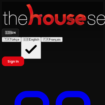
🇬🇧
EN
🇹🇷
Türkçe
🇬🇧
English
🇫🇷
Français
Sign In