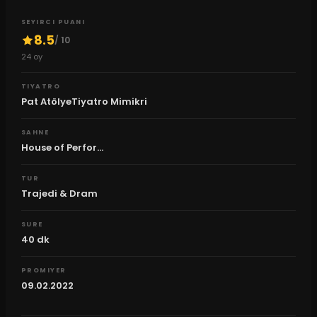
SEYIRCI PUANI
8.5
/ 10
24
oy
TIYATRO
Pat AtölyeTiyatro Mimikri
SAHNE
House of Perfor...
TUR
Trajedi & Dram
SURE
40
dk
PROMIYER
09.02.2022