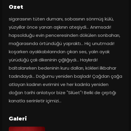
Ozet
sigarasının tüten dumanı, sobasının sönmüş külü, 
yüzyıllar önce yanan aşkının ateşiydi... Anımsadı! 
hapsolduğu evin penceresinden dökülen sonbaharı, 
mağarasında örtündüğü yapraktı... Hiç unutmadı! 
koşarken ayakkabılarından çıkan ses, yalın ayak 
yürüdüğü çalı dikeninin çığlığıydı... Haykırdı! 
baltalanırken bedeninin kuru dalları, kökleri ilkbahar 
tadındaydı... Doğumu yeniden başladı! Çağdan çağa 
atlayan kadının evrimini ve her kadınla yeniden 
doğan tarihi anlatıyor bize "Silüet"! Belki de çırptığı 
kanatla serinletir içimizi...
Galeri