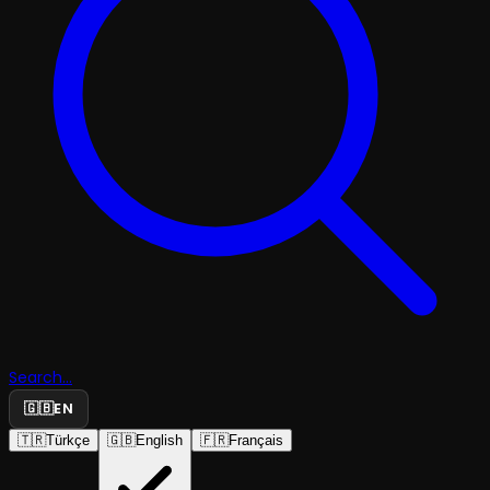
Search...
🇬🇧
EN
🇹🇷
Türkçe
🇬🇧
English
🇫🇷
Français