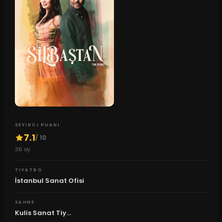
SEYIRCI PUANI
7.1
/ 10
36
oy
TIYATRO
İstanbul Sanat Ofisi
SAHNE
Kulis Sanat Tiy...