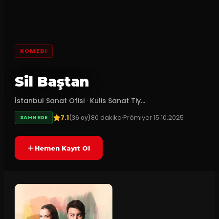
KOMEDI
Sil Baştan
İstanbul Sanat Ofisi
·
Kulis Sanat Tiy...
7.1
80
dakika
Prömiyer
15.10.2025
(
36
oy)
SAHNEDE
Hemen Kayıt Ol