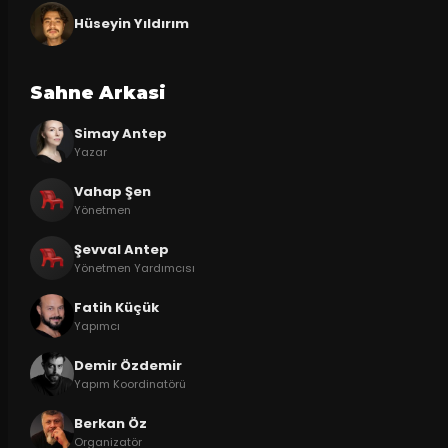
Hüseyin Yıldırım
Sahne Arkasi
Simay Antep
Yazar
Vahap Şen
Yönetmen
Şevval Antep
Yönetmen Yardımcısı
Fatih Küçük
Yapımcı
Demir Özdemir
Yapım Koordinatörü
Berkan Öz
Organizatör