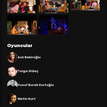
Oyuncular
Aslı Bekiroğlu
Tolga Güleç
Yusuf Burak Kurtoğlu
Metin Kurt