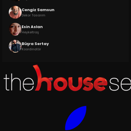
Cengiz Samsun
Dekor Tasarım
Esin Aslan
Heykeltraş
Büşra Sertay
Koordinatör