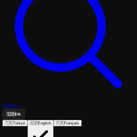
Search...
🇬🇧
EN
🇹🇷
Türkçe
🇬🇧
English
🇫🇷
Français