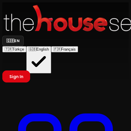
🇬🇧
EN
🇹🇷
Türkçe
🇬🇧
English
🇫🇷
Français
Sign In