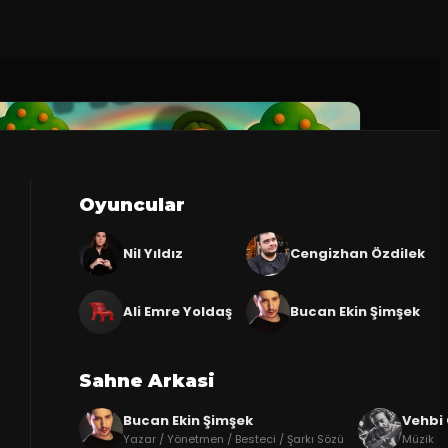
Oyuncular
Nil Yıldız
Cengizhan Özdilek
Ali Emre Yoldaş
Bucan Ekin Şimşek
Sahne Arkasi
Bucan Ekin Şimşek
Vehbi
Yazar / Yönetmen / Besteci / Şarkı Sözü
Müzik