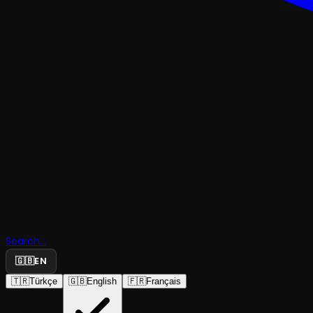
ÇOCUK & GENÇ
Search...
Sihirli Mol
🇬🇧
EN
🇹🇷
Türkçe
🇬🇧
English
🇫🇷
Français