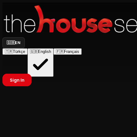
🇬🇧
EN
🇹🇷
Türkçe
🇬🇧
English
🇫🇷
Français
Sign In