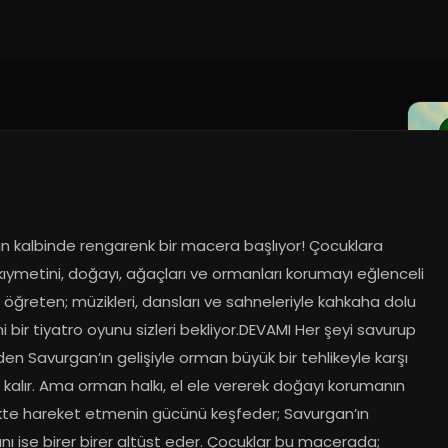
25
n kalbinde rengarenk bir macera başlıyor! Çocuklara 
ıymetini, doğayı, ağaçları ve ormanları korumayı eğlenceli 
le öğreten; müzikleri, dansları ve sahneleriyle kahkaha dolu 
 bir tiyatro oyunu sizleri bekliyor.DEVAMI Her şeyi savurup 
den Savurgan’ın gelişiyle orman büyük bir tehlikeyle karşı 
 kalır. Ama orman halkı, el ele vererek doğayı korumanın 
likte hareket etmenin gücünü keşfeder; Savurgan’ın 
ını ise birer birer altüst eder. Çocuklar bu macerada; 