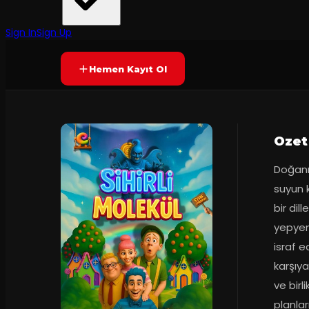
Çevre Tiyatrosu
·
Kadıköy Eğitim ...
40
dakika
Prömiyer
28.09.20
Yetersiz oy
YAKINDA
+4
Sign In
Sign Up
Hemen Kayıt Ol
Ozet
Doğanı
suyun k
bir dil
yepyeni
israf e
karşıya
ve bir
planlar