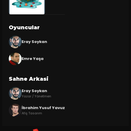
Oyuncular
Eray Soykan
Emre Yaşa
Sahne Arkasi
Eray Soykan
Yazar / Yönetmen
İbrahim Yusuf Yavuz
Afiş Tasarım