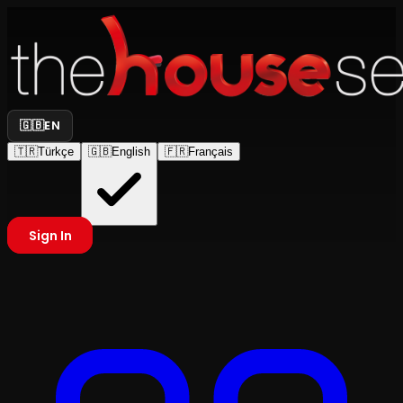
🇬🇧
EN
🇹🇷
Türkçe
🇬🇧
English
🇫🇷
Français
Sign In