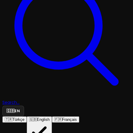
Search...
🇬🇧
EN
🇹🇷
Türkçe
🇬🇧
English
🇫🇷
Français