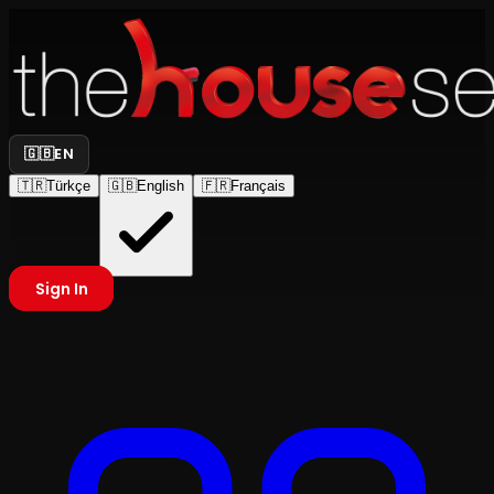
🇬🇧
EN
🇹🇷
Türkçe
🇬🇧
English
🇫🇷
Français
Sign In