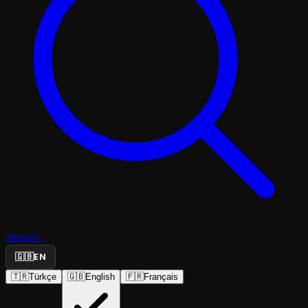
Search...
🇬🇧
EN
🇹🇷
Türkçe
🇬🇧
English
🇫🇷
Français