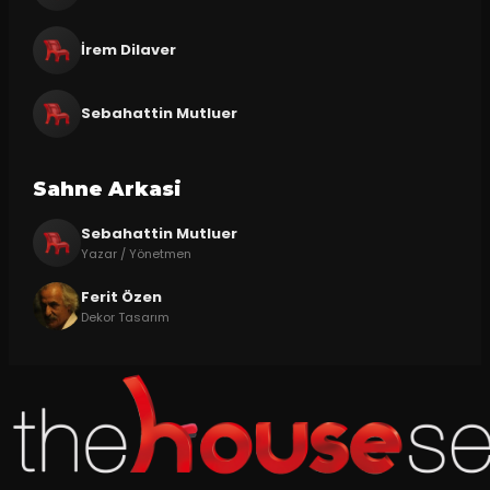
İrem Dilaver
Sebahattin Mutluer
Sahne Arkasi
Sebahattin Mutluer
Yazar / Yönetmen
Ferit Özen
Dekor Tasarım