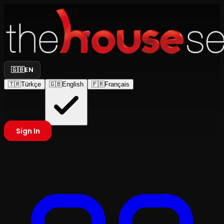
🇬🇧
EN
🇹🇷
Türkçe
🇬🇧
English
🇫🇷
Français
Sign In