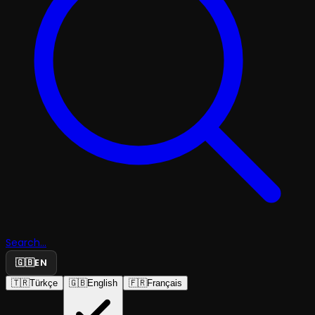
Search...
🇬🇧
EN
🇹🇷
Türkçe
🇬🇧
English
🇫🇷
Français