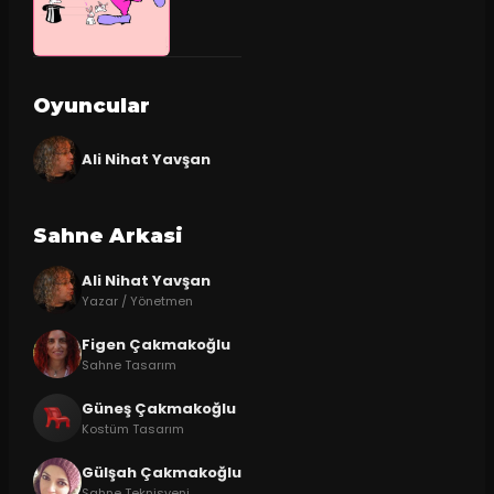
Oyuncular
Ali Nihat Yavşan
Sahne Arkasi
Ali Nihat Yavşan
Yazar / Yönetmen
Figen Çakmakoğlu
Sahne Tasarım
Güneş Çakmakoğlu
Kostüm Tasarım
Gülşah Çakmakoğlu
Sahne Teknisyeni