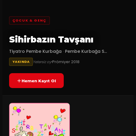
ÇOCUK & GENÇ
Sihirbazın Tavşanı
Tiyatro Pembe Kurbağa
·
Pembe Kurbağa S...
Prömiyer
2018
Yetersiz oy
YAKINDA
Hemen Kayıt Ol