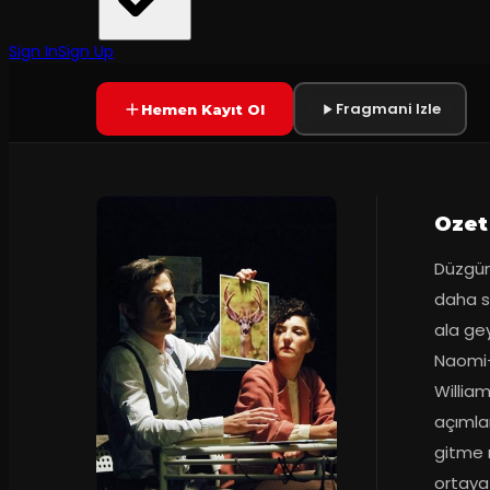
Tiyatro 4
·
Mozart PSM İzmi...
8.5
70
dakika
Prömiyer
27.11.2016
(
22
oy)
SONA ERDI
Sign In
Sign Up
Fragmani Izle
Hemen Kayıt Ol
Ozet
Düzgün
daha so
ala ge
Naomi-N
William
açımlam
gitme 
ortaya