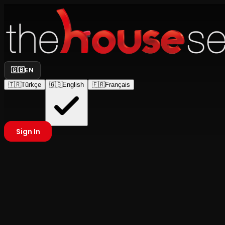
🇬🇧
EN
🇹🇷
Türkçe
🇬🇧
English
🇫🇷
Français
Sign In