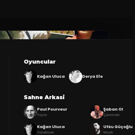
Oyuncular
Kağan Uluca
Derya Efe
Sahne Arkasi
Paul Pourveur
Şaban Ol
Yazar
Çevirmen
Kağan Uluca
Utku Güçoğlu
Yönetmen
Müzik