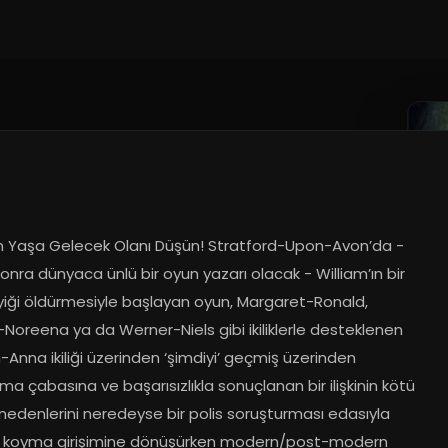
 Yaşa Gelecek Olanı Düşün! Stratford-Upon-Avon’da - 
nra dünyaca ünlü bir oyun yazarı olacak - William’ın bir 
yiği öldürmesiyle başlayan oyun, Margaret-Ronald, 
oreena ya da Werner-Niels gibi ikiliklerle desteklenen 
-Anna ikiliği üzerinden ‘şimdiyi’ geçmiş üzerinden 
a çabasına ve başarısızlıkla sonuçlanan bir ilişkinin kötü 
nedenlerini neredeyse bir polis soruşturması edasıyla 
 koyma girişimine dönüşürken modern/post-modern 