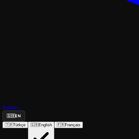
TRAJEDI & DRAMKOMEDI
Shakespea
Search...
Öldü Aş Bu
🇬🇧
EN
🇹🇷
Türkçe
🇬🇧
English
🇫🇷
Français