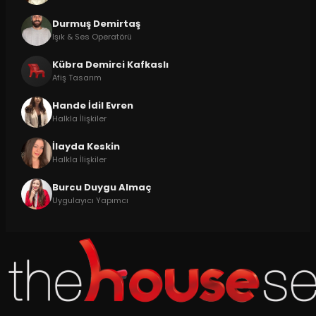
Durmuş Demirtaş
Işık & Ses Operatörü
Kübra Demirci Kafkaslı
Afiş Tasarım
Hande İdil Evren
Halkla İlişkiler
İlayda Keskin
Halkla İlişkiler
Burcu Duygu Almaç
Uygulayıcı Yapımcı