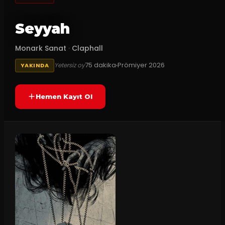
Seyyah
Monark Sanat
·
Claphall
75
dakika
Prömiyer
2026
Yetersiz oy
YAKINDA
Hemen Kayıt Ol