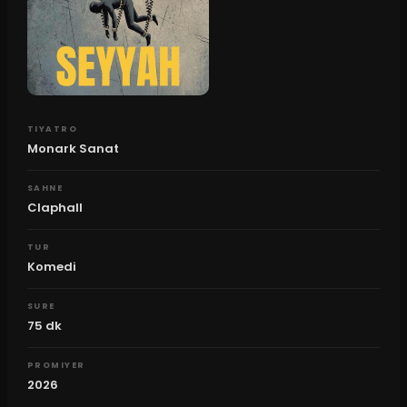
TIYATRO
Monark Sanat
SAHNE
Claphall
TUR
Komedi
SURE
75
dk
PROMIYER
2026