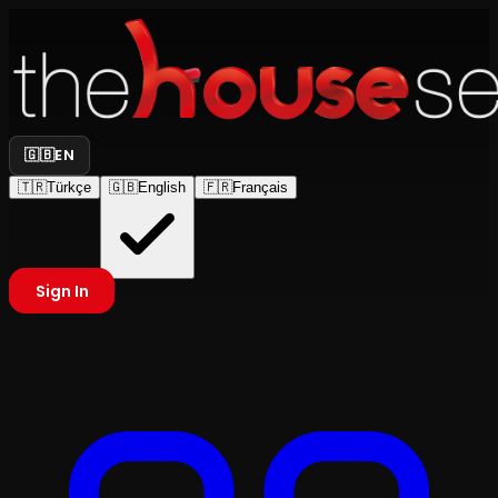
🇬🇧
EN
🇹🇷
Türkçe
🇬🇧
English
🇫🇷
Français
Sign In