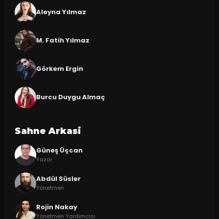
Aleyna Yılmaz
M. Fatih Yılmaz
Görkem Ergin
Burcu Duygu Almaç
Sahne Arkasi
Güneş Üçcan
Yazar
Abdül Süsler
Yönetmen
Rojin Nakay
Yönetmen Yardımcısı