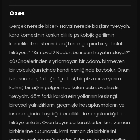
Ozet
Gerçek nerede biter? Hayal nerede başlar? “Seyyah, 
kara komedinin keskin dili ile psikolojik gerilimin 
karanlık atmosferini buluşturan çarpıcı bir yolculuk 
hikâyesi.” “Sır neydi? Neden bu insan hayatımdaydı?” 
düşüncelerinden sıyrılamayan bir Adam, bitmeyen 
bir yolculuğun içinde kendi benliğinde kaybolur. Onun 
izini sürenler; fotoğrafçı abisi, bir pizzacı ve yarım 
kalmış bir aşkın gölgesinde kalan eski sevgilisidir. 
‘Seyyah’, dört farklı karakterin yollarının kesiştiği; 
bireysel yalnızlıkların, geçmişle hesaplaşmaların ve 
insanın içinde taşıdığı bencilliklerin sorgulandığı bir 
hikâye anlatır. Oyun boyunca karakterler, kimi zaman 
birbirlerine tutunarak, kimi zaman da birbirlerini 
yaralayarak gerçeği ararlar. Sırlar, anılar ve hayaller 