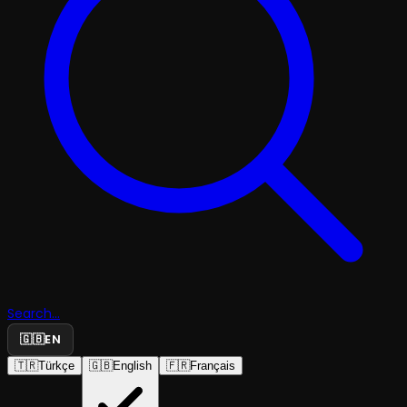
Search...
🇬🇧
EN
🇹🇷
Türkçe
🇬🇧
English
🇫🇷
Français