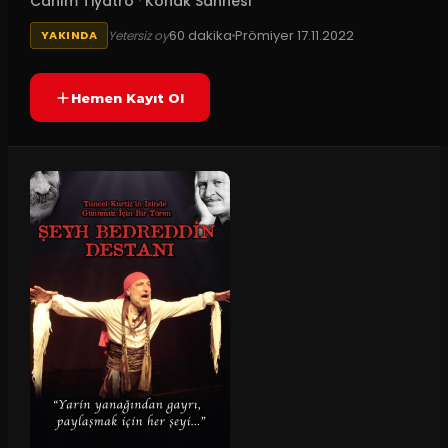
Canım Tiyatro
·
Konak Sahnesi
60
dakika
Prömiyer
17.11.2022
Yetersiz oy
YAKINDA
Hemen Kayıt Ol