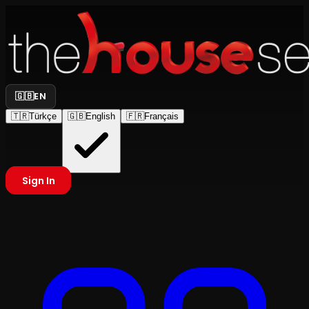
🇬🇧
EN
🇹🇷
Türkçe
🇬🇧
English
🇫🇷
Français
Sign In