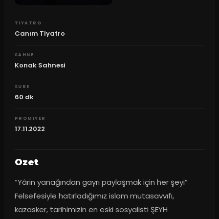
TIYATRO
Canım Tiyatro
SAHNE
Konak Sahnesi
SURE
60
dk
PROMIYER
17.11.2022
Ozet
“Yârin yanağından gayrı paylaşmak için her şeyi” 
Felsefesiyle hatırladığımız islam mutasavvıfı, 
kazasker, tarihimizin en eski sosyalisti ŞEYH 