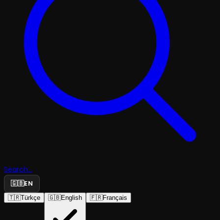
Search...
🇬🇧
EN
🇹🇷
Türkçe
🇬🇧
English
🇫🇷
Français