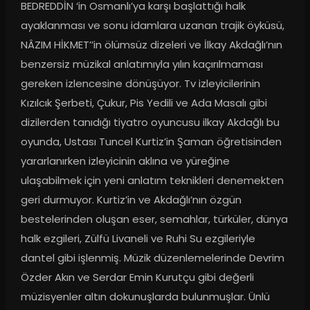
BEDREDDİN ‘in Osmanlı’ya karşı başlattığı halk 
ayaklanması ve sonu idamlara uzanan trajik öyküsü, 
NÂZIM HİKMET’’in ölümsüz dizeleri ve İlkay Akdağlı’nın 
benzersiz müzikal anlatımıyla yılın kaçırılmaması 
gereken izlencesine dönüşüyor. Tv izleyicilerinin 
Kızılcık Şerbeti, Çukur, Pis Yedili ve Ada Masalı gibi 
dizilerden tanıdığı tiyatro oyuncusu ilkay Akdağlı bu 
oyunda, Ustası Tuncel Kurtiz’in Şaman öğretisinden 
yararlanırken izleyicinin aklına ve yüreğine 
ulaşabilmek için yeni anlatım teknikleri denemekten 
geri durmuyor. Kurtiz’in ve Akdağlı’nın özgün 
bestelerinden oluşan eser, semahlar, türküler, dünya 
halk ezgileri, Zülfü Livaneli ve Ruhi Su ezgileriyle 
dantel gibi işlenmiş. Müzik düzenlemelerinde Devrim 
Özder Akın ve Serdar Emin Kurutçu gibi değerli 
müzisyenler altın dokunuşlarda bulunmuşlar. Ünlü 