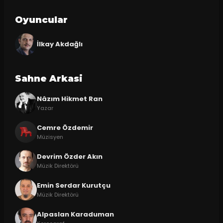
Oyuncular
İlkay Akdağlı
Sahne Arkasi
Nâzım Hikmet Ran
Yazar
Cemre Özdemir
Müzisyen
Devrim Özder Akın
Müzik Direktörü
Emin Serdar Kurutçu
Müzik Direktörü
Alpaslan Karaduman