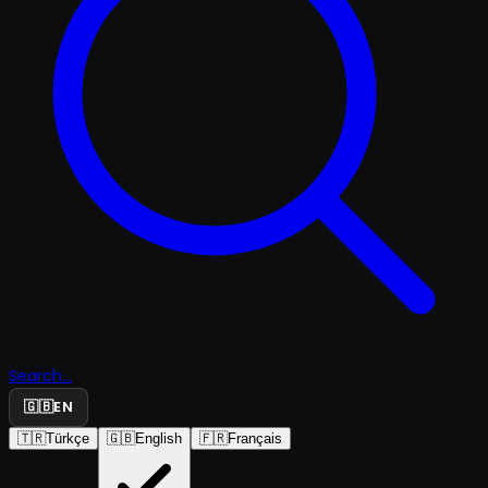
Search...
🇬🇧
EN
🇹🇷
Türkçe
🇬🇧
English
🇫🇷
Français