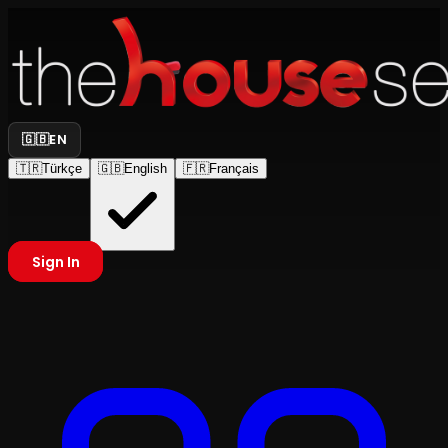
🇬🇧
EN
🇹🇷
Türkçe
🇬🇧
English
🇫🇷
Français
Sign In