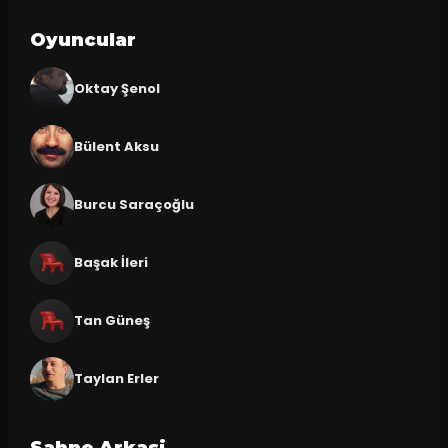
Oyuncular
Oktay Şenol
Bülent Aksu
Burcu Saraçoğlu
Başak İleri
Tan Güneş
Taylan Erler