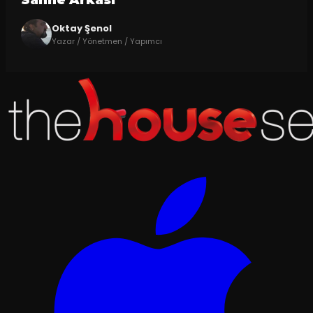
Sahne Arkasi
Oktay Şenol
Yazar / Yönetmen / Yapımcı