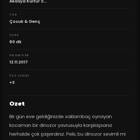
Akasya Kültür S...
TUR
Çocuk & Genç
SURE
60
dk
PROMIYER
12.11.2017
YAS SINIRI
+3
Ozet
Bir gün eve geldiğinizde saklambaç oynayan 
kocaman bir dinozor yavrusuyla karşılaşsanız 
herhalde çok şaşırırdınız. Peki, bu dinozor sevimli mi 