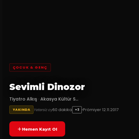
ÇOCUK & GENÇ
Sevimli Dinozor
Tiyatro Alkış
·
Akasya Kültür S...
60
dakika
Prömiyer
12.11.2017
Yetersiz oy
YAKINDA
+3
Hemen Kayıt Ol