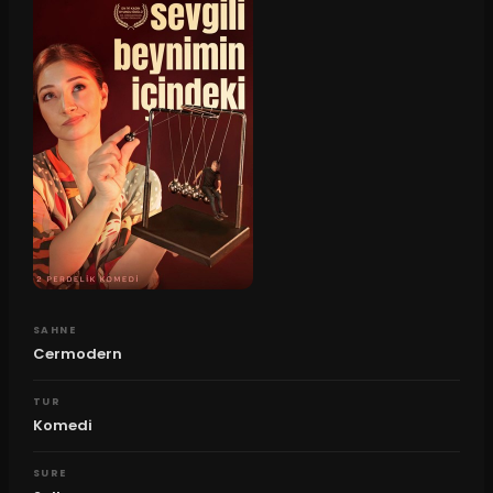
SAHNE
Cermodern
TUR
Komedi
SURE