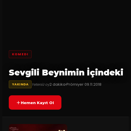
KOMEDI
Sevgili Beynimin İçindeki
2
dakika
Prömiyer
09.11.2018
Yetersiz oy
YAKINDA
Hemen Kayıt Ol