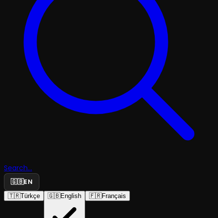
Search...
🇬🇧
EN
🇹🇷
Türkçe
🇬🇧
English
🇫🇷
Français