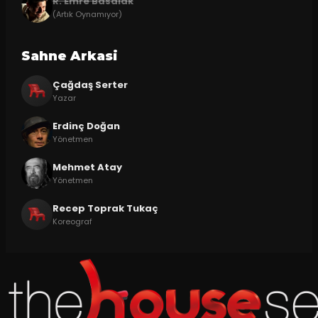
R. Emre Basalak
(Artık Oynamıyor)
Sahne Arkasi
Çağdaş Serter
Yazar
Erdinç Doğan
Yönetmen
Mehmet Atay
Yönetmen
Recep Toprak Tukaç
Koreograf