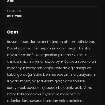
2
dk
PROMIYER
09.11.2018
Ozet
Buyurun buradan yakın türünden bir komedimiz var. 
Davetsiz misafirler hepimizin canını sıkar. Hırsızlar 
davetsiz misafir kategorisine girer mi? Girer. En 
azından bizim oyunumuzda öyle. Burada sorun olan 
misafirliğin kategorisi değil. Nerede ağırlandığı ve 
kabul gördüğü. Yahu ben neredeyim, ne yapıyorum, 
rüyada mıyım, yaşadıklarım gerçek mi soruları 
soruyorsak cevabını çabucak bulabiliriz belki. Ama 
bizim kahramanımız rüyada kalmayı tercih 
edenlerden. Buyurun buradan yakın bakalım.