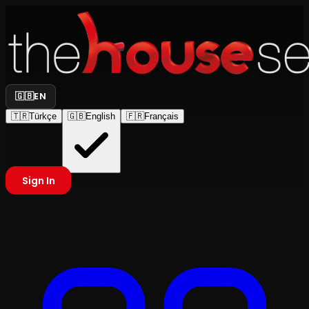
🇬🇧
EN
🇹🇷
Türkçe
🇬🇧
English
🇫🇷
Français
Sign In