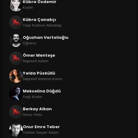
Kübra Özdemir
Kadın
Kübra Çanakçı
Yaşlı Kadının Arkadaşı
Oğuzhan Vartolioğlu
Öğrenci
Ömer Menteşe
Depresif Adam
Yelda Püsküllü
Depresif Adamın Karısı
Mekselina Düğdü
Yaşlı Kadın
Berkay Alkan
Hırsız-Polis
Onur Emre Teber
Yoldan Geçen Adam