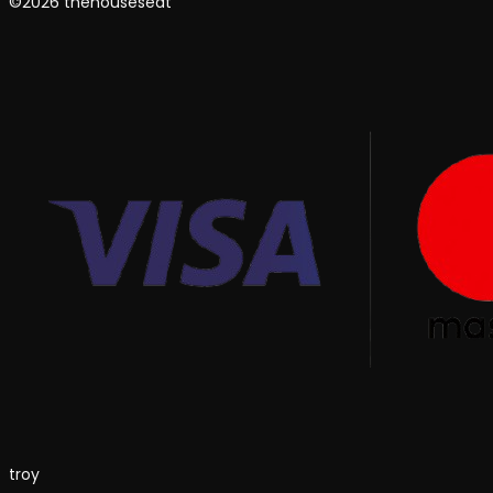
©2026 thehouseseat
troy