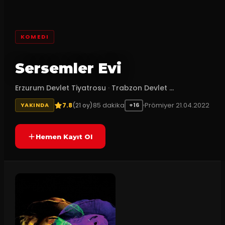
KOMEDI
Sersemler Evi
Erzurum Devlet Tiyatrosu
·
Trabzon Devlet ...
7.8
85
dakika
Prömiyer
21.04.2022
(
21
oy)
YAKINDA
+16
Hemen Kayıt Ol