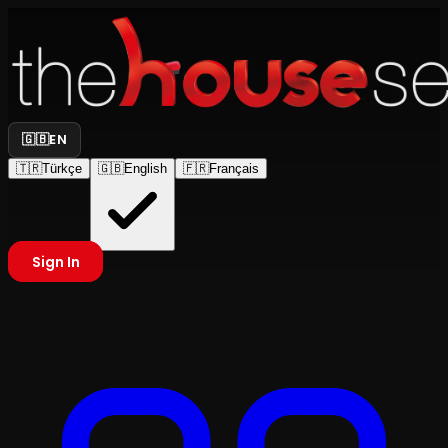
🇬🇧
EN
🇹🇷
Türkçe
🇬🇧
English
🇫🇷
Français
Sign In