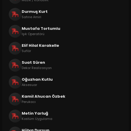
Müzik / Kondüvit
Durmuş Kurt
Sahne Amiri
Mustafa Tortumlu
Işık Operatörü
Elif Hilal Karakelle
Suflör
Suat Süren
Dekor Realizasyon
Oğuzhan Kutlu
Aksesuar
Kamil Ahucan Özbek
Perukacı
Metin Yarluğ
Kostüm Uygulama
Hülya Dursun