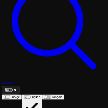
Search...
🇬🇧
EN
🇹🇷
Türkçe
🇬🇧
English
🇫🇷
Français