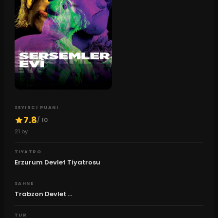
SEYIRCI PUANI
7.8
/ 10
21
oy
TIYATRO
Erzurum Devlet Tiyatrosu
SAHNE
Trabzon Devlet ...
TUR