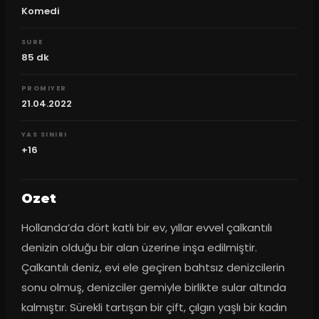
Komedi
SURE
85
dk
PROMIYER
21.04.2022
YAS SINIRI
+16
Ozet
Hollanda’da dört katlı bir ev, yıllar evvel çalkantılı 
denizin olduğu bir alan üzerine inşa edilmiştir. 
Çalkantılı deniz, evi ele geçiren bahtsız denizcilerin 
sonu olmuş, denizciler gemiyle birlikte sular altında 
kalmıştır. Sürekli tartışan bir çift, çılgın yaşlı bir kadın 