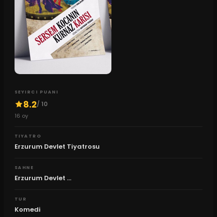
SEYIRCI PUANI
8.2
/ 10
16
oy
TIYATRO
Erzurum Devlet Tiyatrosu
SAHNE
Erzurum Devlet ...
TUR
Komedi