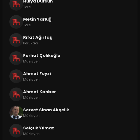
Hülya Dursun
Terzi
Metin Yarluğ
Terzi
Rıfat Ağırtaş
Perukacı
Ferhat Çelikoğlu
Müzisyen
Ahmet Feyzi
Müzisyen
Ahmet Kanber
Müzisyen
Servet Sinan Akçelik
Müzisyen
Selçuk Yılmaz
Müzisyen