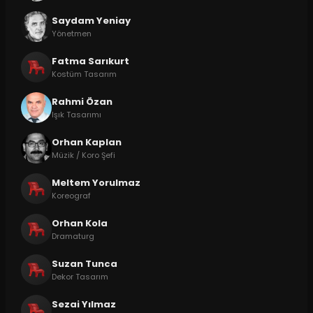
Saydam Yeniay
Yönetmen
Fatma Sarıkurt
Kostüm Tasarım
Rahmi Özan
Işık Tasarımı
Orhan Kaplan
Müzik / Koro Şefi
Meltem Yorulmaz
Koreograf
Orhan Kola
Dramaturg
Suzan Tunca
Dekor Tasarım
Sezai Yılmaz