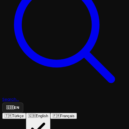
Search...
🇬🇧
EN
🇹🇷
Türkçe
🇬🇧
English
🇫🇷
Français