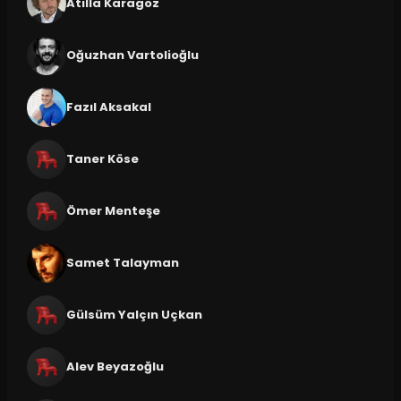
Atilla Karagöz
Oğuzhan Vartolioğlu
Fazıl Aksakal
Taner Köse
Ömer Menteşe
Samet Talayman
Gülsüm Yalçın Uçkan
Alev Beyazoğlu