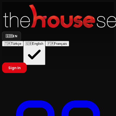
🇬🇧
EN
🇹🇷
Türkçe
🇬🇧
English
🇫🇷
Français
Sign In