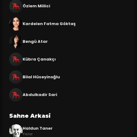
Özlem Millici
Kardelen Fatma Göktaş
Bengü Atar
Kübra Çanakçı
Bilal Hüseyinoğlu
Abdulkadir Sari
Sahne Arkasi
Haldun Taner
Yazar