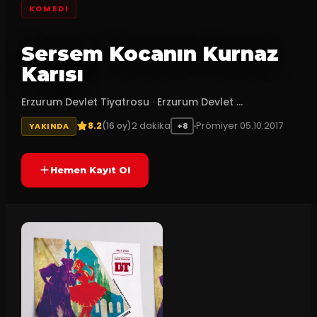
KOMEDI
Sersem Kocanın Kurnaz
Karısı
Erzurum Devlet Tiyatrosu
·
Erzurum Devlet ...
8.2
2
dakika
Prömiyer
05.10.2017
(
16
oy)
YAKINDA
+8
Hemen Kayıt Ol