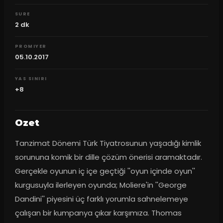
SURE
2
dk
PROMIYER
05.10.2017
YAS SINIRI
+8
Ozet
Tanzimat Dönemi Türk Tiyatrosunun yaşadığı kimlik 
sorununa komik bir dille çözüm önerisi aramaktadır. 
Gerçekle oyunun iç içe geçtiği ''oyun içinde oyun'' 
kurgusuyla ilerleyen oyunda; Moliere'in ''George 
Dandini'' piyesini üç farklı yorumla sahnelemeye 
çalışan bir kumpanya çıkar karşımıza. Thomas 