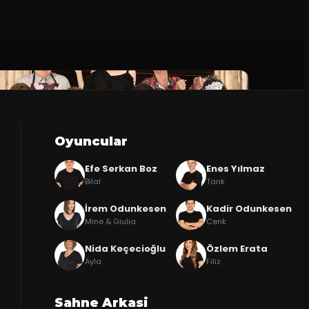
Oyuncular
Efe Serkan Boz
Enes Yılmaz
Bilal
Tarık
İrem Odunkesen
Kadir Odunkesen
Mine & Giulia
Cenk
Nida Keçecioğlu
Özlem Erata
Ayla
Filiz
Sahne Arkasi