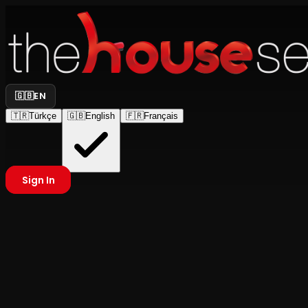
🇬🇧
EN
🇹🇷
Türkçe
🇬🇧
English
🇫🇷
Français
Sign In