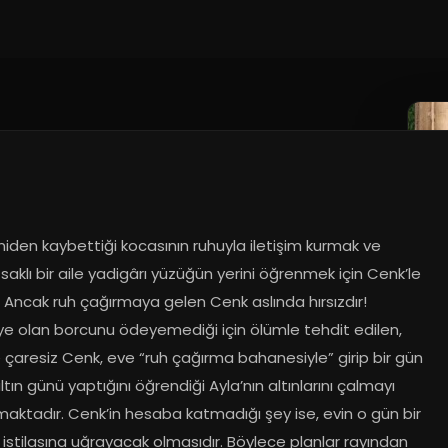
niden kaybettiği kocasının ruhuyla iletişim kurmak ve 
aklı bir aile yadigârı yüzüğün yerini öğrenmek için Cenk’le 
. Ancak ruh çağırmaya gelen Cenk aslında hırsızdır! 
ye olan borcunu ödeyemediği için ölümle tehdit edilen, 
e çaresiz Cenk, eve “ruh çağırma bahanesiyle” girip bir gün 
tın günü yaptığını öğrendiği Ayla’nın altınlarını çalmayı 
aktadır. Cenk’in hesaba katmadığı şey ise, evin o gün bir 
 istilasına uğrayacak olmasıdır. Böylece planlar rayından 