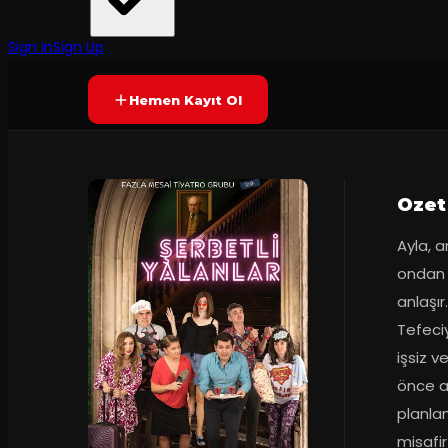
Fazla Mesai Tiyatro Grubu
·
House of Perfor...
Prömiyer
07.12.2025
Yetersiz oy
YAKINDA
Sign In
Sign Up
Hemen Kayıt Ol
Ozet
Ayla, a
ondan s
anlaşır
Tefeci
işsiz v
önce al
planlam
misafir