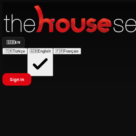
🇬🇧
EN
🇹🇷
Türkçe
🇬🇧
English
🇫🇷
Français
Sign In