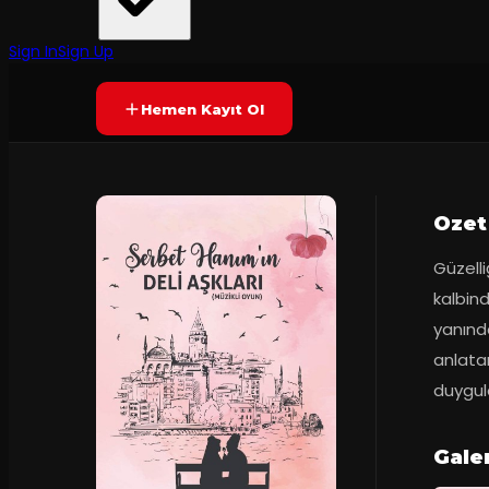
İzmir Devlet Tiyatrosu
·
Antalya Devlet ...
7.5
2
dakika
Prömiyer
17.03.2
(
42
oy)
YAKINDA
+8
Sign In
Sign Up
Hemen Kayıt Ol
Ozet
Güzelli
kalbind
yanında
anlatan
duygul
Gale