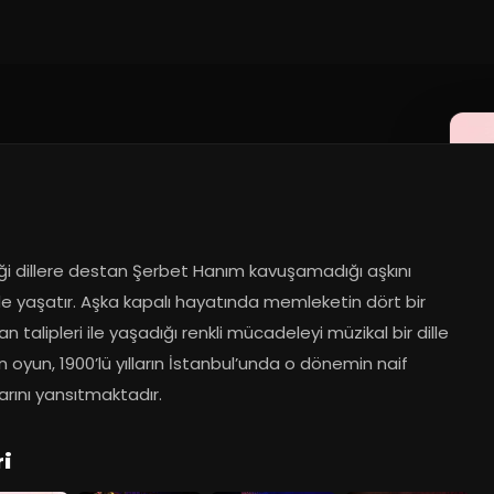
022
ği dillere destan Şerbet Hanım kavuşamadığı aşkını 
e yaşatır. Aşka kapalı hayatında memleketin dört bir 
n talipleri ile yaşadığı renkli mücadeleyi müzikal bir dille 
 oyun, 1900’lü yılların İstanbul’unda o dönemin naif 
arını yansıtmaktadır.
ri