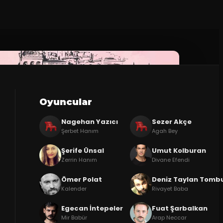
Oyuncular
Nagehan Yazıcı
Sezer Akçe
Şerbet Hanım
Agah Bey
Şerife Ünsal
Umut Kolburan
Zerrin Hanım
Divane Efendi
Ömer Polat
Deniz Taylan Tomb
Kalender
Rivayet Baba
Egecan İntepeler
Fuat Şarbalkan
Mir Babür
Arap Neccar