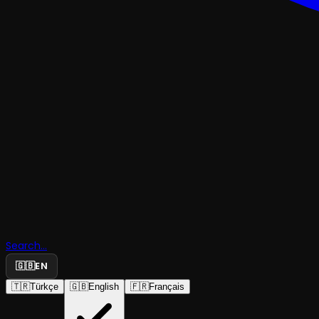
TRAJEDI & DRAM
Şerbet Han
Search...
Deli Aşklar
🇬🇧
EN
🇹🇷
Türkçe
🇬🇧
English
🇫🇷
Français