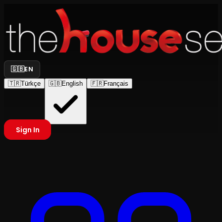
🇬🇧
EN
🇹🇷
Türkçe
🇬🇧
English
🇫🇷
Français
Sign In