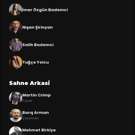
İmer Özgün Bademci
Nışan Şirinyan
Salih Bademci
Tuğçe Yolcu
Sahne Arkasi
Martin Crimp
Yazar
Barış Arman
Çevirmen
Mehmet Birkiye