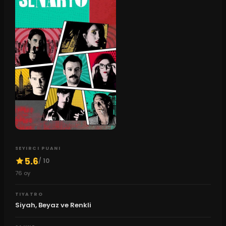
SEYIRCI PUANI
5.6
/ 10
76
oy
TIYATRO
Siyah, Beyaz ve Renkli