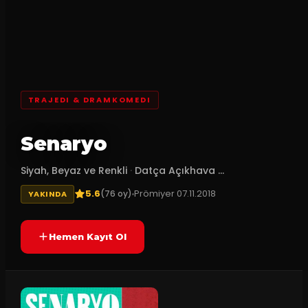
TRAJEDI & DRAMKOMEDI
Senaryo
Siyah, Beyaz ve Renkli
·
Datça Açıkhava ...
5.6
Prömiyer
07.11.2018
(
76
oy)
YAKINDA
Hemen Kayıt Ol