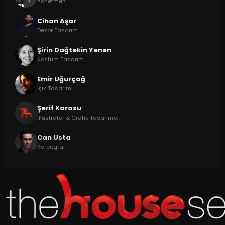
Yönetmen
Cihan Aşar
Dekor Tasarım
Şirin Dağtekin Yenen
Kostüm Tasarım
Emir Uğurçağ
Işık Tasarımı
Şerif Karasu
İllüstratör & Grafik Tasarımcı
Can Usta
Koreograf