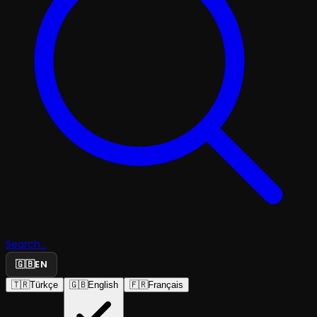
Search...
🇬🇧
EN
🇹🇷
Türkçe
🇬🇧
English
🇫🇷
Français