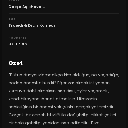
SAHNE
Datça Açıkhava ...
TUR
Trajedi & DramKomedi
PROMIYER
07.11.2018
Ozet
"Bütün dünya izlemedikçe kim olduğun, ne yaşadığın, 
neden önemli olsun ki? Eğer var olmak istiyorsan 
kurguya dahil olmalısın, sıra dışı şeyler yaşamalı , 
kendi hikayene ihanet etmelisin. Hikayenin 
sahiciliğinin bir önemi yok çünkü gerçek yetersizdir. 
Gerçek, bir cerrah titizliği ile değiştirilip, dikkat çekici 
bir hale getirilip, yeniden inşa edilebilir. “Bize 