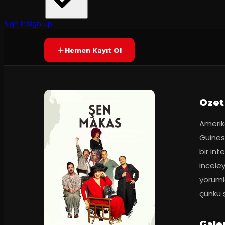
Tiyatrokare
·
Mall of İstanbu...
6.5
2
dakika
Prömiyer
18.02.
(
151
oy)
YAKINDA
+12
Sign In
Sign Up
Hemen Kayıt Ol
Ozet
Amerika
Guines
bir int
inceley
yorumla
çünkü 
Gale