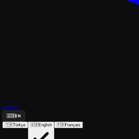
KOMEDI
Search...
Şen Makas
🇬🇧
EN
🇹🇷
Türkçe
🇬🇧
English
🇫🇷
Français