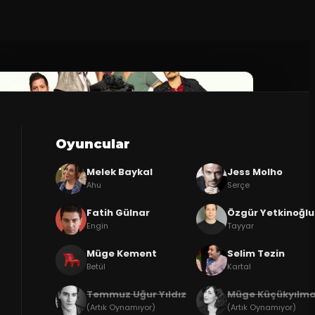
Oyuncular
Melek Baykal
Jess Molho
Ahu
Serçe
Fatih Gülnar
Özgür Yetkinoğlu
Engin
Tayyar
Müge Kement
Selim Tezin
Betül
Kartal
Temmuz Uğur Yıldız
Müge Küçükyılma
(Artık Oynamıyor)
(Artık Oynamıyor)