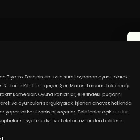
2018
n Tiyatro Tarihinin en uzun süreli oynanan oyunu olarak 
s Rekorlar Kitabına geçen Şen Makas, türünün tek örneği 
eraktif komedidir. Oyuna katılanlar, ellerindeki ipuçlarını 
erek ve oyuncuları sorgulayarak, işlenen cinayet hakkında 
r yapar ve katil zanlısını seçerler. Telefonlar açık tutulur, 
şüpheler sosyal medya ve telefon üzerinden belirlenir.
ri