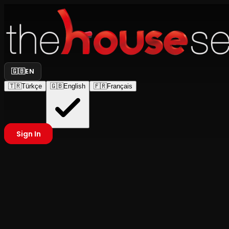
🇬🇧
EN
🇹🇷
Türkçe
🇬🇧
English
🇫🇷
Français
Sign In