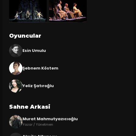
Oyuncular
Esin Umulu
Şebnem Köstem
Yeliz Şatıroğlu
Sahne Arkasi
Murat Mahmutyazıcıoğlu
Yazar / Yönetmen