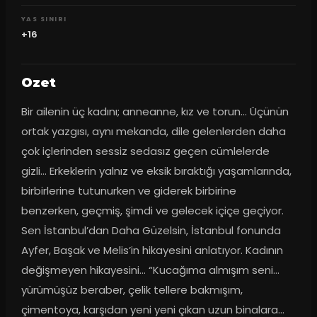
YAS SINIRI
+16
Ozet
Bir ailenin üç kadını; anneanne, kız ve torun… Üçünün 
ortak yazgısı, aynı mekanda, dile gelenlerden daha 
çok içlerinden sessiz sedasız geçen cümlelerde 
gizli… Erkeklerin yalnız ve eksik bıraktığı yaşamlarında, 
birbirlerine tutunurken ve giderek birbirine 
benzerken, geçmiş, şimdi ve gelecek içiçe geçiyor. 
Sen İstanbul’dan Daha Güzelsin, İstanbul fonunda 
Ayfer, Başak ve Melis’in hikayesini anlatıyor. Kadının 
değişmeyen hikayesini… “Kucağıma almışım seni… 
yürümüşüz beraber, çelik tellere bakmışım, 
çimentoya, karşıdan yeni yeni çıkan uzun binalara… 