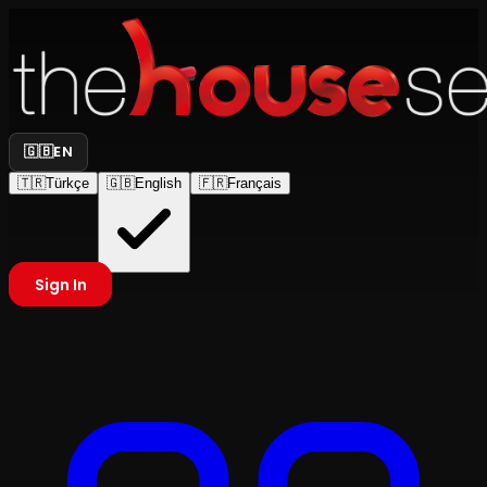
🇬🇧
EN
🇹🇷
Türkçe
🇬🇧
English
🇫🇷
Français
Sign In