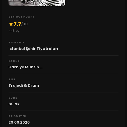
SEYIRCI PUANI
7.7
/ 10
446
oy
TIYATRO
İstanbul Şehir Tiyatroları
SAHNE
Harbiye Muhsin ...
TUR
Trajedi & Dram
SURE
80
dk
PROMIYER
29.09.2020