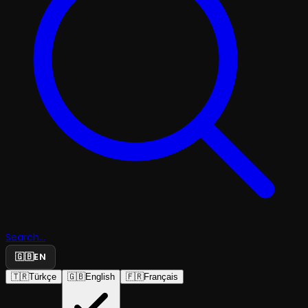
Search...
🇬🇧
EN
🇹🇷
Türkçe
🇬🇧
English
🇫🇷
Français