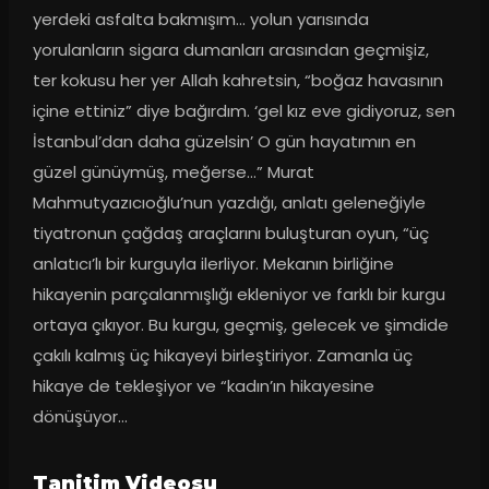
yerdeki asfalta bakmışım… yolun yarısında 
yorulanların sigara dumanları arasından geçmişiz, 
ter kokusu her yer Allah kahretsin, “boğaz havasının 
içine ettiniz” diye bağırdım. ‘gel kız eve gidiyoruz, sen 
İstanbul’dan daha güzelsin’ O gün hayatımın en 
güzel günüymüş, meğerse…” Murat 
Mahmutyazıcıoğlu’nun yazdığı, anlatı geleneğiyle 
tiyatronun çağdaş araçlarını buluşturan oyun, “üç 
anlatıcı’lı bir kurguyla ilerliyor. Mekanın birliğine 
hikayenin parçalanmışlığı ekleniyor ve farklı bir kurgu 
ortaya çıkıyor. Bu kurgu, geçmiş, gelecek ve şimdide 
çakılı kalmış üç hikayeyi birleştiriyor. Zamanla üç 
hikaye de tekleşiyor ve “kadın’ın hikayesine 
dönüşüyor…
Tanitim Videosu