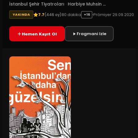
İstanbul Şehir Tiyatroları
·
Harbiye Muhsin ...
7.7
80
dakika
Prömiyer
29.09.2020
(
446
oy)
YAKINDA
+16
Fragmani Izle
Hemen Kayıt Ol