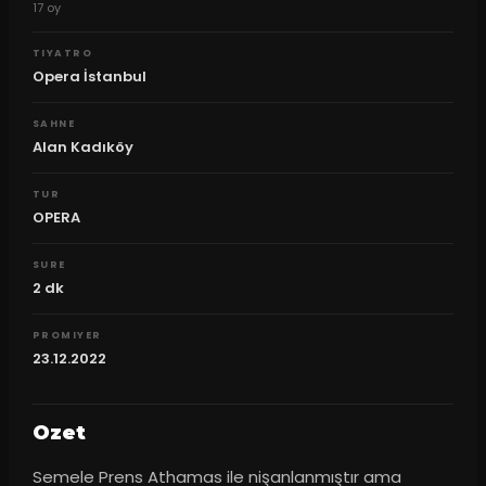
17
oy
TIYATRO
Opera İstanbul
SAHNE
Alan Kadıköy
TUR
OPERA
SURE
2
dk
PROMIYER
23.12.2022
Ozet
Semele Prens Athamas ile nişanlanmıştır ama 