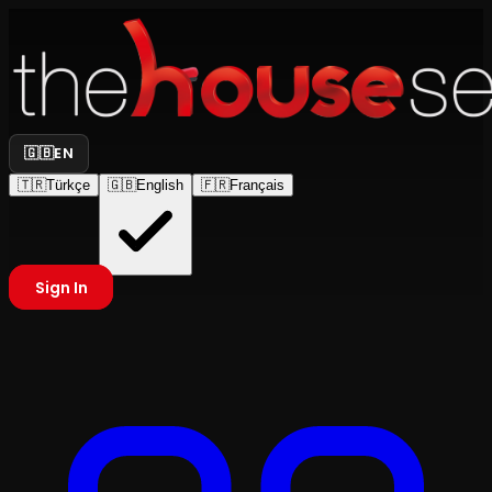
🇬🇧
EN
🇹🇷
Türkçe
🇬🇧
English
🇫🇷
Français
Sign In