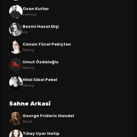
Ozan Kutlar
Somnus
Bezmi Hazal Ekşi
Iris
Canan Yücel Pekiçten
Dansçı
Umut Özdaloğlu
Dansçı
Hilal Sibel Pekel
Dansçı
Sahne Arkasi
George Frideric Handel
Müzik
Tülay Uyar Hatip