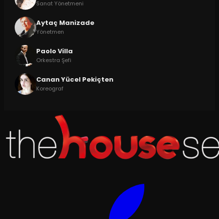
Sanat Yönetmeni
Aytaç Manizade
Yönetmen
Paolo Villa
Orkestra Şefi
Canan Yücel Pekiçten
Koreograf