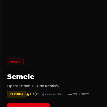
OPERA
Semele
Opera İstanbul
·
Alan Kadıköy
7.8
2
dakika
Prömiyer
23.12.2022
(
17
oy)
YAKINDA