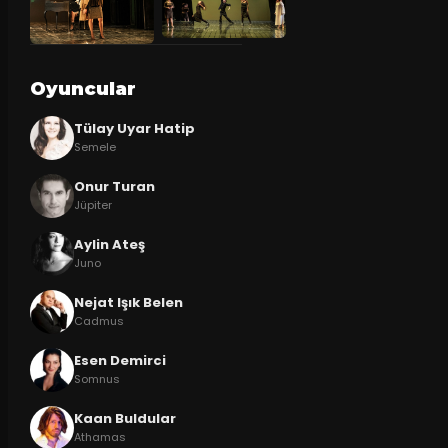
Oyuncular
Tülay Uyar Hatip
Semele
Onur Turan
Jüpiter
Aylin Ateş
Juno
Nejat Işık Belen
Cadmus
Esen Demirci
Somnus
Kaan Buldular
Athamas