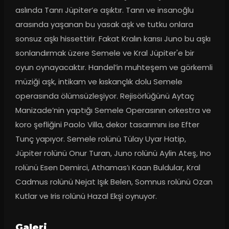
aslında Tanrı Jüpiter’e aşıktır. Tanrı ve insanoğlu 
arasında yaşanan bu yasak aşk ve tutku onlara 
sonsuz aşkı hissettirir. Fakat Kralın karısı Juno bu aşkı 
sonlandırmak üzere Semele ve Kral Jüpiter'e bir 
oyun oynayacaktır. Handel’in muhteşem ve görkemli 
müziği aşk, intikam ve kıskançlık dolu Semele 
operasında ölümsüzleşiyor. Rejisörlüğünü Aytaç 
Manizade’nin yaptığı Semele Operasının orkestra ve 
koro şefliğini Paolo Villa, dekor tasarımını ise Efter 
Tunç yapıyor. Semele rolünü Tülay Uyar Hatip, 
Jüpiter rolünü Onur Turan, Juno rolünü Aylin Ateş, Ino 
rolünü Esen Demirci, Athamas’ı Kaan Buldular, Kral 
Cadmus rolünü Nejat Işık Belen, Somnus rolünü Ozan 
Kutlar ve Iris rolünü Hazal Ekşi oynuyor.
Galeri