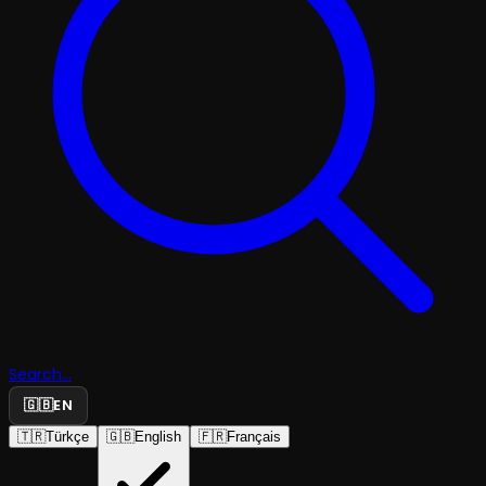
Search...
🇬🇧
EN
🇹🇷
Türkçe
🇬🇧
English
🇫🇷
Français