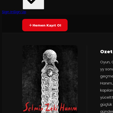
Moda Sahnesi
·
Moda Sahnesi
75
dakika
Prömiyer
12
Puanlama kapalı
YAKINDA
+16
Sign In
Sign Up
Hemen Kayıt Ol
Ozet
Oyun, O
yy sonu
geçmekt
Hanım, 
kapılar
yüceltt
güçlük 
gündemi