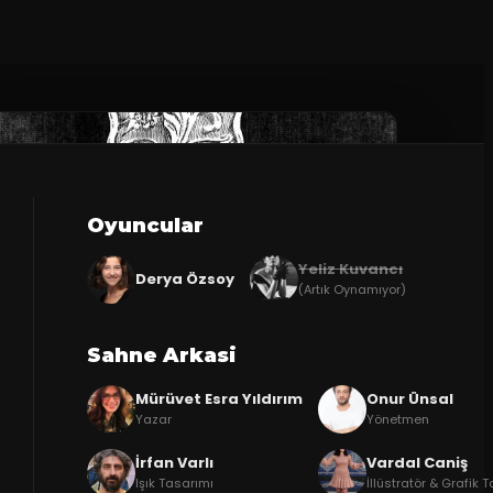
Oyuncular
Yeliz Kuvancı
Derya Özsoy
(Artık Oynamıyor)
Sahne Arkasi
Mürüvet Esra Yıldırım
Onur Ünsal
Yazar
Yönetmen
İrfan Varlı
Vardal Caniş
Işık Tasarımı
İllüstratör & Grafik 