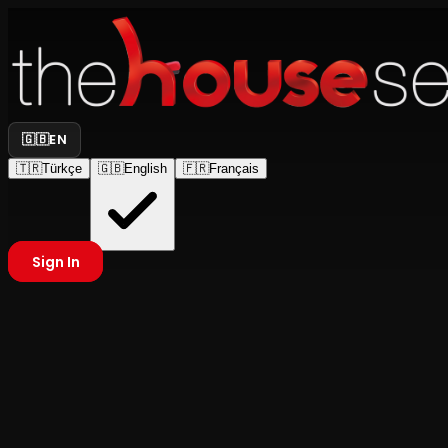
🇬🇧
EN
🇹🇷
Türkçe
🇬🇧
English
🇫🇷
Français
Sign In