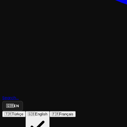
Selmin Zek
Hanım: Ha
Search...
Adamın Kı
🇬🇧
EN
🇹🇷
Türkçe
🇬🇧
English
🇫🇷
Français