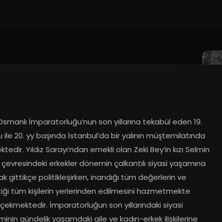
.10.2023
smanlı İmparatorluğu’nun son yıllarına tekabül eden 19. 
 ile 20. yy başında İstanbul’da bir yalının müştemilatında 
edir. Yıldız Sarayı’ndan emekli olan Zeki Bey’in kızı Selmin 
çevresindeki erkekler dönemin çalkantılı siyasi yaşamına 
ak gittikçe politikleşirken, inandığı tüm değerlerin ve 
iği tüm kişilerin yerlerinden edilmesini hazmetmekte 
çekmektedir. İmparatorluğun son yıllarındaki siyasi 
nin gündelik yaşamdaki aile ve kadın-erkek ilişkilerine 