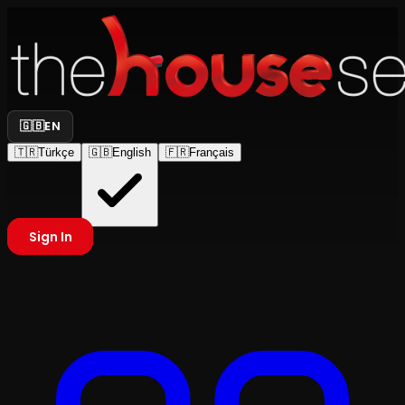
🇬🇧
EN
🇹🇷
Türkçe
🇬🇧
English
🇫🇷
Français
Sign In