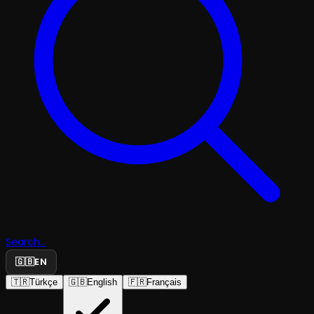
Search...
🇬🇧
EN
🇹🇷
Türkçe
🇬🇧
English
🇫🇷
Français