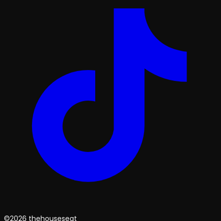
©2026 thehouseseat