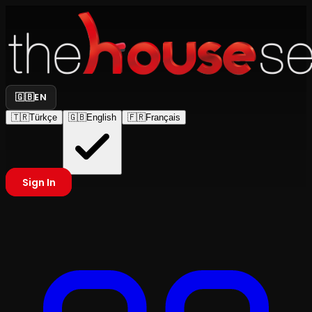
🇬🇧
EN
🇹🇷
Türkçe
🇬🇧
English
🇫🇷
Français
Sign In