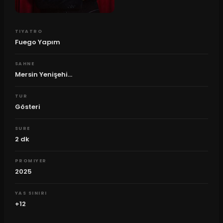
TIYATRO
Fuego Yapım
SAHNE
Mersin Yenişehi...
TUR
Gösteri
SURE
2
dk
PROMIYER
2025
YAS SINIRI
+12