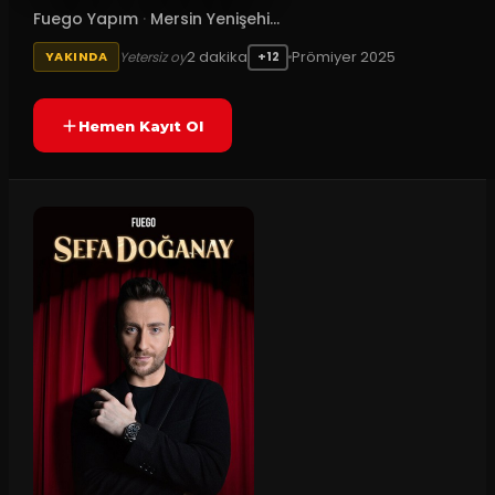
Fuego Yapım
·
Mersin Yenişehi...
2
dakika
Prömiyer
2025
Yetersiz oy
YAKINDA
+12
Hemen Kayıt Ol