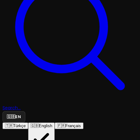
Search...
🇬🇧
EN
🇹🇷
Türkçe
🇬🇧
English
🇫🇷
Français