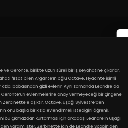
 ve Geronte, birlikte uzun süreli bir iş seyahatine çıkarlar. 
hati fırsat bilen Argante’ın oğlu Octave, Hyacinte isimli 
ir kızla, babasından gizli evlenir. Aynı zamanda Leandre da 
 Geronte’un evlenmelerine onay vermeyeceği bir çingene 
an Zerbinette’e âşıktır. Octave, uşağı Sylvestre’den 
ın onu başka bir kızla evlendirmek istediğini öğrenir. 
ni bu çıkmazdan kurtarması için arkadaşı Leandre’ın uşağı 
’den yardım ister. Zerbinette için de Leandre Scapin’den 