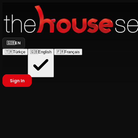
🇬🇧
EN
🇹🇷
Türkçe
🇬🇧
English
🇫🇷
Français
Sign In