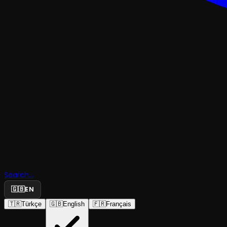
KOMEDI
Scapin’in
Search...
Dolapları
🇬🇧
EN
🇹🇷
Türkçe
🇬🇧
English
🇫🇷
Français