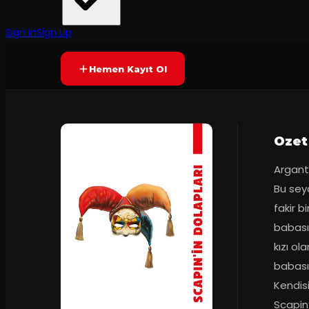
Van Devlet Tiyatrosu
·
Antalya Devlet ...
6.7
2
dakika
Prömiyer
03.11.2022
(
18
oy)
YAKINDA
Sign In
Sign Up
Hemen Kayıt Ol
Ozet
Argante
Bu seya
fakir b
babası
kızı ol
babasın
Kendisi
Scapin