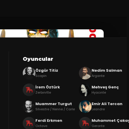
Oyuncular
Özgür Titiz
Nedim Salman
Scapin
Argante
İrem Öztürk
Mehveş Genç
Zerbınrtte
Hyacınte
Muammer Turgut
Emir Ali Tercan
Silvestre / Nerıne / Carle
Leandre
Ferdi Erkmen
Muhammet Çaka
Octave
Geronte