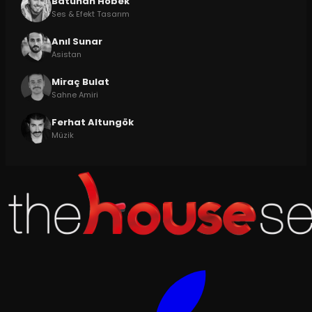
Batuhan Höbek
Ses & Efekt Tasarım
Anıl Sunar
Asistan
Miraç Bulat
Sahne Amiri
Ferhat Altungök
Müzik