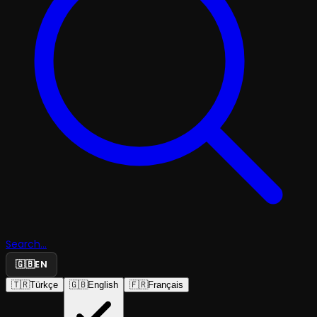
Search...
🇬🇧
EN
🇹🇷
Türkçe
🇬🇧
English
🇫🇷
Français