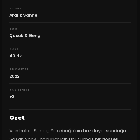
SAHNE
Aralık Sahne
TUR
Çocuk & Genç
SURE
40
dk
PROMIYER
2022
YAS SINIRI
+3
Ozet
Vantrolog Sertaç Yekeboğa’nın hazırlayıp sunduğu 
Şaşkın Show, çocuklar için unutulmaz bir gösteri 