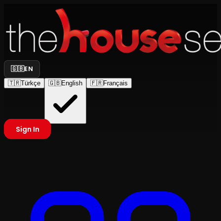
🇬🇧
EN
🇹🇷
Türkçe
🇬🇧
English
🇫🇷
Français
Sign In