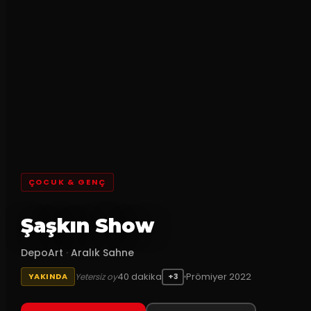
ÇOCUK & GENÇ
Şaşkın Show
DepoArt
·
Aralık Sahne
40
dakika
Prömiyer
2022
Yetersiz oy
YAKINDA
+3