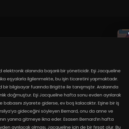
 elektronik alanında başarılı bir yöneticidir. Eşi Jacqueline 
ika eşyalarla ilgilenmekte, bu işin ticaretini yapmaktadır. 
 bir bilgisayar fuarında Brigitte ile tanışmıştır. Aralarında 
ınlık doğmuştur. Eşi Jacqueline hafta sonu evden ayrılarak 
 babasını ziyarete giderse, ev boş kalacaktır. Eşine bir iş 
rsilya’ya gideceğini söyleyen Bernard, onu da anne ve 
nın yanına gitmeye ikna eder. Esasen Bernard’ın hafta 
den ayrılacak olması, Jacqueline için de bir fırsat olur. Bu 