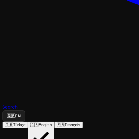
KOMEDI
Search...
Şaşkın Aşı
🇬🇧
EN
🇹🇷
Türkçe
🇬🇧
English
🇫🇷
Français