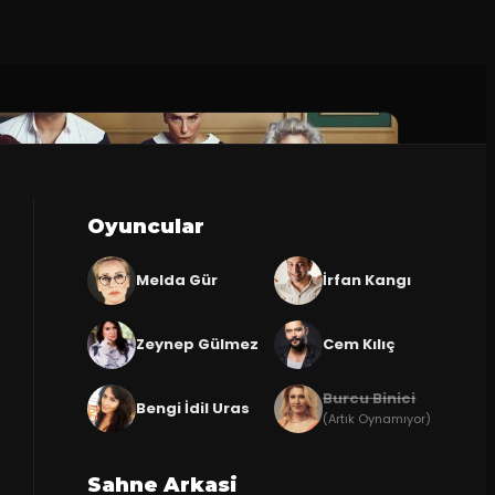
Oyuncular
Melda Gür
İrfan Kangı
Zeynep Gülmez
Cem Kılıç
Burcu Binici
Bengi İdil Uras
(Artık Oynamıyor)
Sahne Arkasi