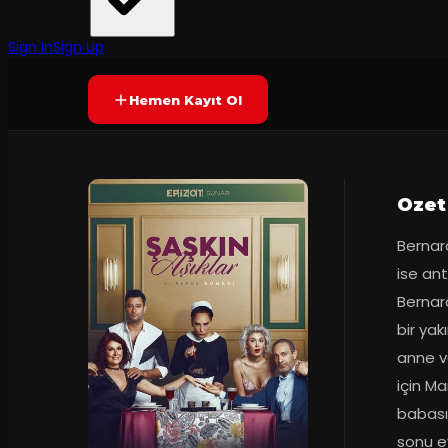
Epizot Görsel Sanatlar
·
Akatlar Kültür ...
7.4
2
dakika
Prömiyer
14.01.2020
(
27
oy)
YAKINDA
Sign In
Sign Up
Hemen Kayıt Ol
Ozet
Bernard
ise ant
Bernard
bir yak
anne ve
için Ma
babası
sonu ev