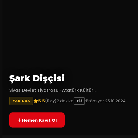
Şark Dişçisi
Sivas Devlet Tiyatrosu
·
Atatürk Kültür ...
5.5
2
dakika
Prömiyer
25.10.2024
(
11
oy)
YAKINDA
+13
Hemen Kayıt Ol