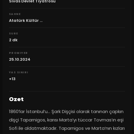
Sivas Devlet Tiyatrosu
SAHNE
Atatürk Kültür ...
SURE
2
dk
PROMIYER
25.10.2024
YAS SINIRI
+13
Ozet
1860’lar İstanbul’u… Şark Dişçisi olarak tanınan çapkın 
dişçi Taparnigos, karısı Marta’yı tüccar Tovmas’ın eşi 
Sofi ile aldatmaktadır. Taparnigos ve Marta’nın kızları 