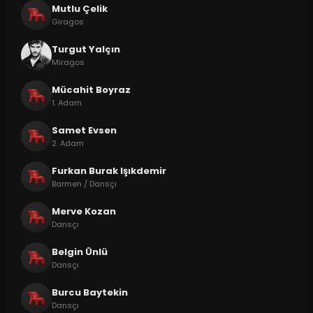
Mutlu Çelik
Giragos
Turgut Yalçın
Miragos
Mücahit Boyraz
1. Adam
Samet Evsen
2. Adam
Furkan Burak Işıkdemir
Barmen / Dansçı
Merve Kozan
Dansçı
Belgin Ünlü
Dansçı
Burcu Baytekin
Dansçı