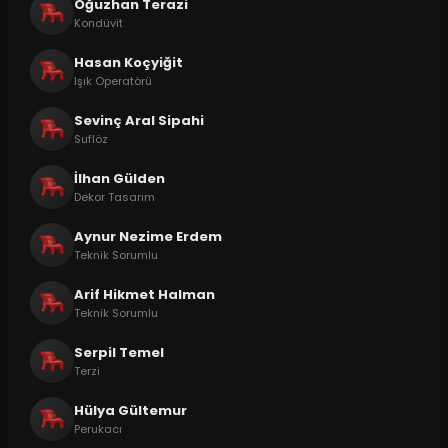
Oğuzhan Terazi
Kondüvit
Hasan Koçyiğit
Işık Operatörü
Sevinç Aral Sipahi
Suflöz
İlhan Gülden
Dekor Tasarım
Aynur Nezime Erdem
Teknik Sorumlu
Arif Hikmet Halman
Teknik Sorumlu
Serpil Temel
Terzi
Hülya Gültemur
Perukacı