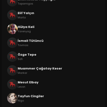
Taparnigos
Elif Yalçın
Marta
Hülya Keli
Yarenyag
İsmail Tütüncü
Tovmas
Özge Tepe
Sofi
Muammer Çağatay Keser
Markar
Mesut Elbay
Levon
Tayfun Cingiler
Nigo