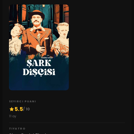
SEYIRCI PUANI
5.5
/ 10
11
oy
TIYATRO