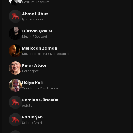
Kostüm Tasarım
Ahmet Ubuz
Işık Tasarımı
Gürkan Çakıcı
Müzik / Besteci
Melikcan Zaman
Müzik Direktörü / Korrepetitör
Pınar Ataer
Koreograf
Hülya Keli
Yönetmen Yardımcısı
Semiha Gürlevük
Asistan
Faruk Şen
Sahne Amiri