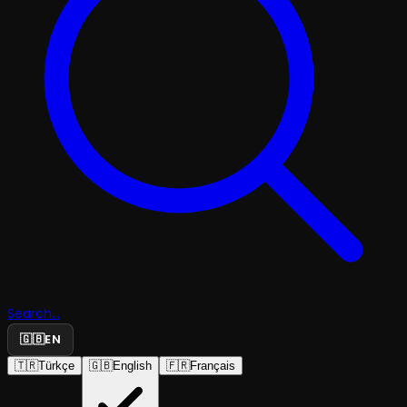
Search...
🇬🇧
EN
🇹🇷
Türkçe
🇬🇧
English
🇫🇷
Français