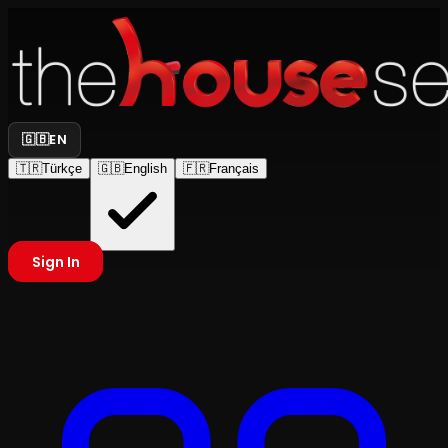
🇬🇧
EN
🇹🇷
Türkçe
🇬🇧
English
🇫🇷
Français
Sign In