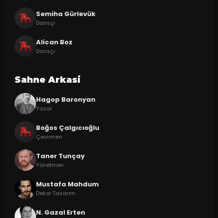
Semiha Gürlevük
Dansçı
Alican Boz
Dansçı
Sahne Arkasi
Hagop Baronyan
Yazar
Boğos Çalgıcıoğlu
Çevirmen
Taner Tunçay
Yönetmen
Mustafa Mahdum
Dekor Tasarım
N. Gazal Erten