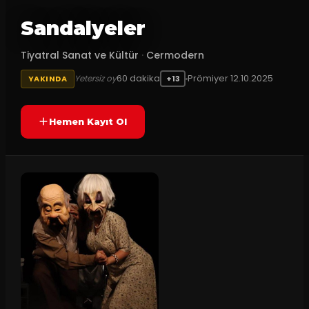
Sandalyeler
Tiyatral Sanat ve Kültür
·
Cermodern
60
dakika
Prömiyer
12.10.2025
Yetersiz oy
YAKINDA
+13
Hemen Kayıt Ol