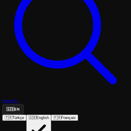
Search...
🇬🇧
EN
🇹🇷
Türkçe
🇬🇧
English
🇫🇷
Français