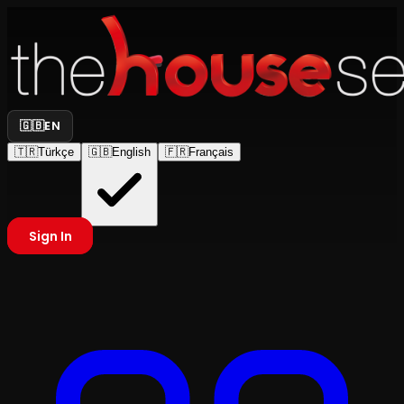
🇬🇧
EN
🇹🇷
Türkçe
🇬🇧
English
🇫🇷
Français
Sign In