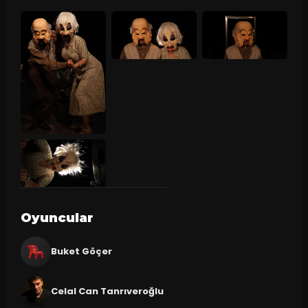
Oyuncular
Buket Göçer
Celal Can Tanrıveroğlu