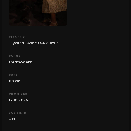
TIYATRO
Tiyatral Sanat ve Kültür
SAHNE
Cermodern
SURE
60
dk
PROMIYER
12.10.2025
YAS SINIRI
+13