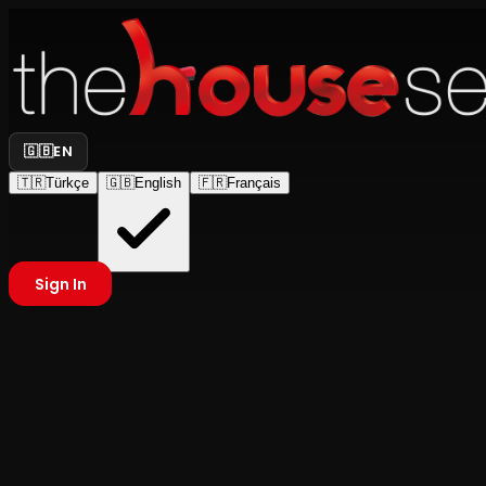
🇬🇧
EN
🇹🇷
Türkçe
🇬🇧
English
🇫🇷
Français
Sign In