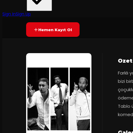
Tiyatro DAFT
·
Caddebostan Kül...
Prömiyer
04.10.2017
Yetersiz oy
YAKINDA
Sign In
Sign Up
Hemen Kayıt Ol
Ozet
Farklı 
bizi bi
çoçuklu
ödemes
Tablo ü
komedi
Gale