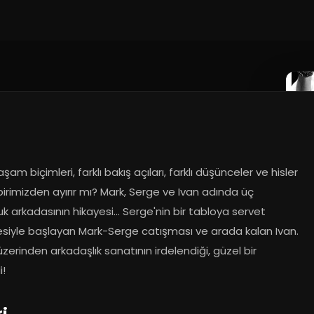
yaşam biçimleri, farklı bakış açıları, farklı düşünceler ve hisler 
rbirimizden ayırır mı? Mark, Serge ve Ivan adında üç 
k arkadasının hikayesi... Serge'nin bir tabloya servet 
iyle başlayan Mark-Serge catışması ve arada kalan Ivan. 
zerinden arkadaşlık sanatının irdelendiği, güzel bir 
!
ri