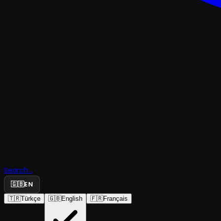
KOMEDI
Search...
Sanat
🇬🇧
EN
🇹🇷
Türkçe
🇬🇧
English
🇫🇷
Français