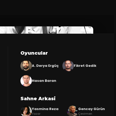
Oyuncular
A. Derya Ergüç
Fikret Gedik
Hasan Baran
Sahne Arkasi
Yasmina Reza
Gencay Gürün
Yazar
Çevirmen