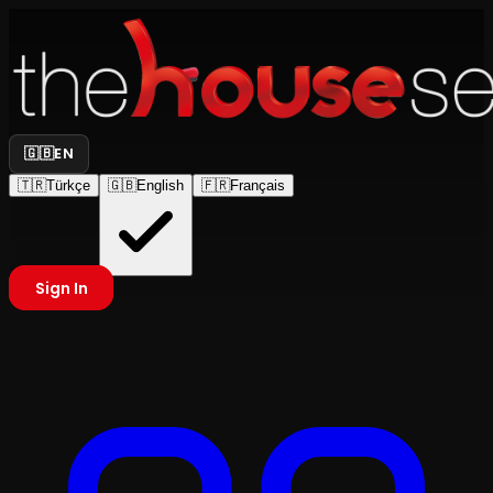
🇬🇧
EN
🇹🇷
Türkçe
🇬🇧
English
🇫🇷
Français
Sign In