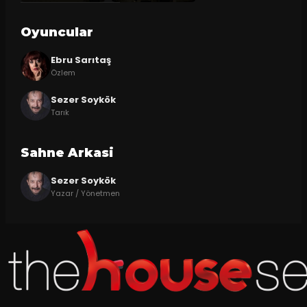
Oyuncular
Ebru Sarıtaş
Özlem
Sezer Soykök
Tarık
Sahne Arkasi
Sezer Soykök
Yazar / Yönetmen