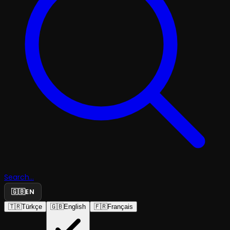
Search...
🇬🇧
EN
🇹🇷
Türkçe
🇬🇧
English
🇫🇷
Français