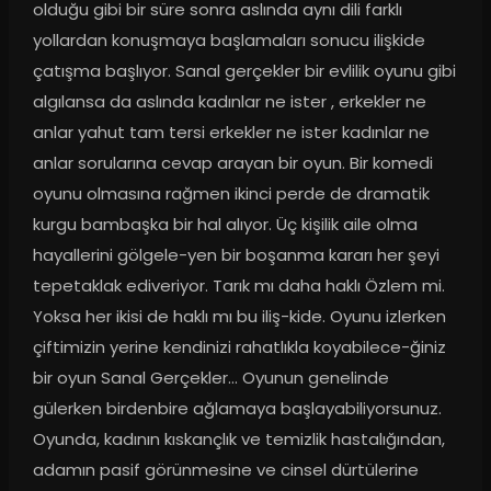
olduğu gibi bir süre sonra aslında aynı dili farklı 
yollardan konuşmaya başlamaları sonucu ilişkide 
çatışma başlıyor. Sanal gerçekler bir evlilik oyunu gibi 
algılansa da aslında kadınlar ne ister , erkekler ne 
anlar yahut tam tersi erkekler ne ister kadınlar ne 
anlar sorularına cevap arayan bir oyun. Bir komedi 
oyunu olmasına rağmen ikinci perde de dramatik 
kurgu bambaşka bir hal alıyor. Üç kişilik aile olma 
hayallerini gölgele-yen bir boşanma kararı her şeyi 
tepetaklak ediveriyor. Tarık mı daha haklı Özlem mi. 
Yoksa her ikisi de haklı mı bu iliş-kide. Oyunu izlerken 
çiftimizin yerine kendinizi rahatlıkla koyabilece-ğiniz 
bir oyun Sanal Gerçekler… Oyunun genelinde 
gülerken birdenbire ağlamaya başlayabiliyorsunuz. 
Oyunda, kadının kıskançlık ve temizlik hastalığından, 
adamın pasif görünmesine ve cinsel dürtülerine 