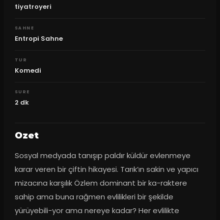
tiyatroyeri
SAHNE
Entropi Sahne
TUR
Komedi
SURE
2
dk
Ozet
Sosyal medyada tanışıp paldır küldür evlenmeye 
karar veren bir çiftin hikayesi. Tarık’ın sakin ve yapıcı 
mizacına karşılık Özlem dominant bir ka-raktere 
sahip ama buna rağmen evlilikleri bir şekilde 
yürüyebili-yor ama nereye kadar? Her evlilikte 