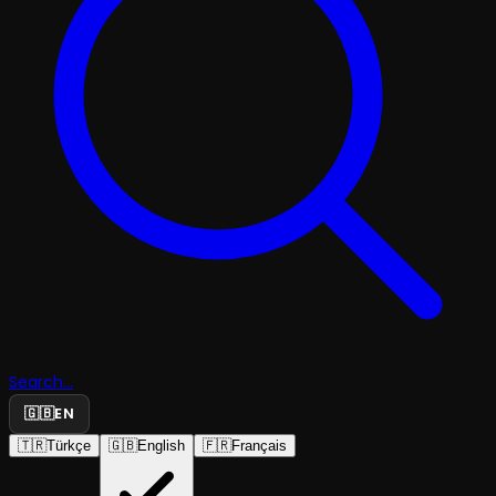
Search...
🇬🇧
EN
🇹🇷
Türkçe
🇬🇧
English
🇫🇷
Français