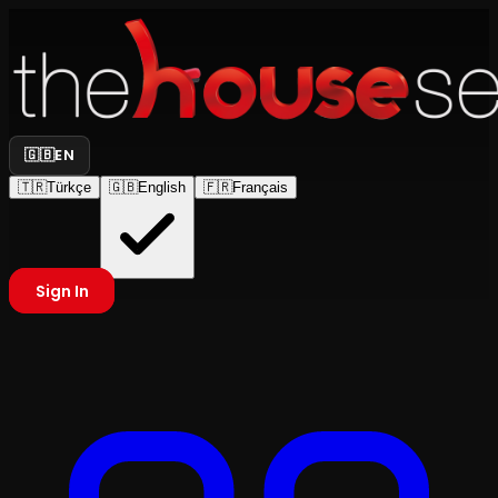
🇬🇧
EN
🇹🇷
Türkçe
🇬🇧
English
🇫🇷
Français
Sign In