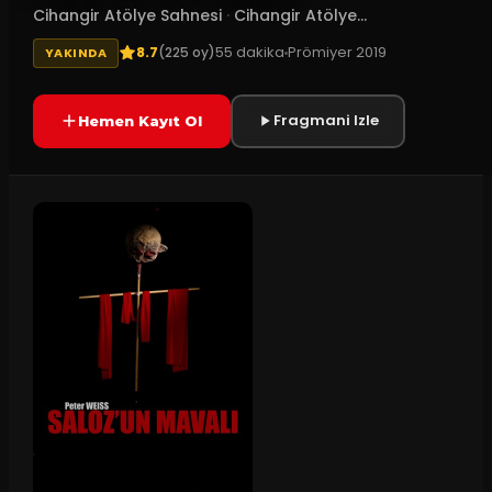
Cihangir Atölye Sahnesi
·
Cihangir Atölye...
8.7
55
dakika
Prömiyer
2019
(
225
oy)
YAKINDA
Fragmani Izle
Hemen Kayıt Ol