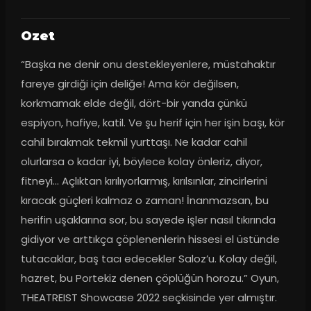
Ozet
“Başka ne denir onu destekleyenlere, müstahaktır 
fareye girdiği için deliğe! Ama kör değilsen, 
korkmamak elde değil, dört-bir yanda çünkü 
espiyon, hafiye, katil. Ve şu herif için her işin başı, kör 
cahil bırakmak tekmil yurttaşı. Ne kadar cahil 
olurlarsa o kadar iyi, böylece kolay önleriz, diyor, 
fitneyi… Açlıktan kırılıyorlarmış, kırılsınlar, zincirlerini 
kıracak güçleri kalmaz o zaman! İnanmazsan, bu 
herifin uşaklarına sor, bu sayede işler nasıl tıkırında 
gidiyor ve arttıkça çöplenenlerin hissesi el üstünde 
tutacaklar, baş tacı edecekler Saloz’u. Kolay değil, 
hazret, bu Portekiz denen çöplüğün horozu.” Oyun, 
THEATREIST Showcase 2022 seçkisinde yer almıştır. 