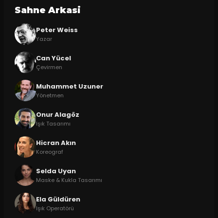
Sahne Arkasi
Peter Weiss
Yazar
Can Yücel
Çevirmen
Muhammet Uzuner
Yönetmen
Onur Alagöz
Işık Tasarımı
Hicran Akın
Koreograf
Selda Uyan
Maske & Kukla Tasarımı
Ela Güldüren
Işık Operatörü