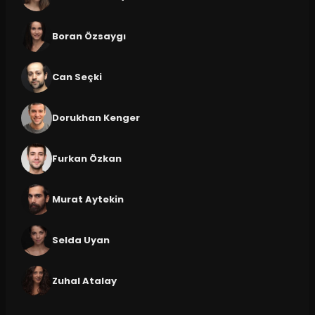
Boran Özsaygı
Can Seçki
Dorukhan Kenger
Furkan Özkan
Murat Aytekin
Selda Uyan
Zuhal Atalay