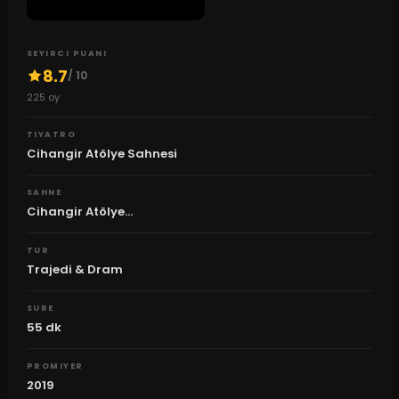
SEYIRCI PUANI
8.7
/ 10
225
oy
TIYATRO
Cihangir Atölye Sahnesi
SAHNE
Cihangir Atölye...
TUR
Trajedi & Dram
SURE
55
dk
PROMIYER
2019