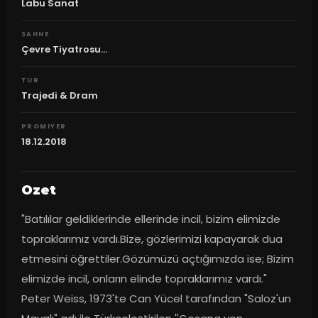
Labu Sanat
SAHNE
Çevre Tiyatrosu...
TUR
Trajedi & Dram
PROMIYER
18.12.2018
Ozet
"Batılılar geldiklerinde ellerinde incil, bizim elimizde 
topraklarımız vardı.Bize, gözlerimizi kapayarak dua 
etmesini öğrettiler.Gözümüzü açtığımızda ise; Bizim 
elimizde incil, onların elinde topraklarımız vardı." 
Peter Weiss, 1973'te Can Yücel tarafından "Saloz'un 