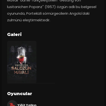
Mavalı" adı ile Türkçeleştirilen ''Gesang von 
lusitanichen Popanz'' (1957) özgün adlı bu belgesel 
oyununda, Portekizli sömürgecilerin Angola'daki 
zulmünü eleştirmektedir.
Galeri
Oyuncular
Yiğit Yalkın