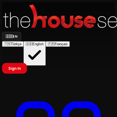
🇬🇧
EN
🇹🇷
Türkçe
🇬🇧
English
🇫🇷
Français
Sign In