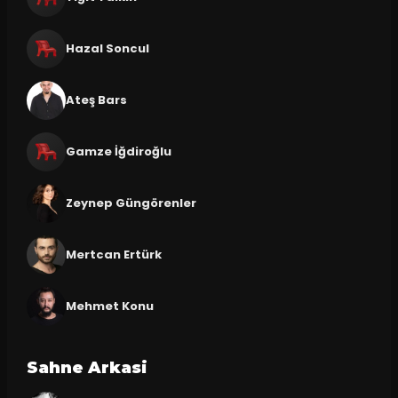
Hazal Soncul
Ateş Bars
Gamze İğdiroğlu
Zeynep Güngörenler
Mertcan Ertürk
Mehmet Konu
Sahne Arkasi