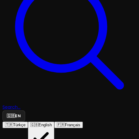
Search...
🇬🇧
EN
🇹🇷
Türkçe
🇬🇧
English
🇫🇷
Français