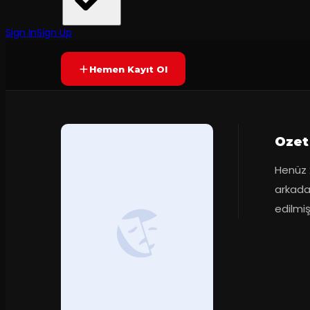
60
dakika
Prömiyer
2001
Yetersiz oy
YAKINDA
Sign In
Sign Up
Hemen Kayıt Ol
Ozet
Henüz 2
arkada
edilmiş