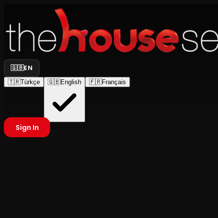
🇬🇧
EN
🇹🇷
Türkçe
🇬🇧
English
🇫🇷
Français
Sign In