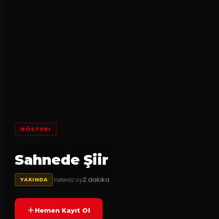
GÖSTERI
Sahnede Şiir
2
dakika
Yetersiz oy
YAKINDA
Hemen Kayıt Ol