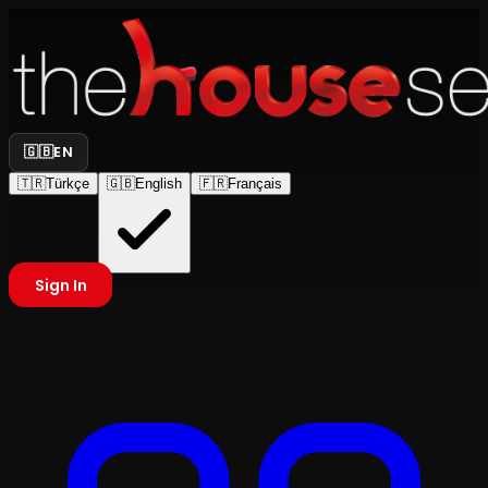
🇬🇧
EN
🇹🇷
Türkçe
🇬🇧
English
🇫🇷
Français
Sign In