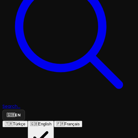
Search...
🇬🇧
EN
🇹🇷
Türkçe
🇬🇧
English
🇫🇷
Français