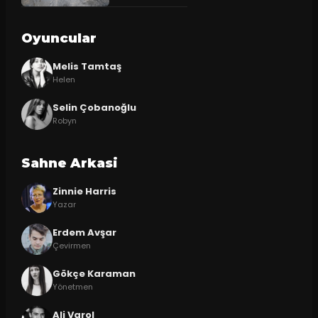
Oyuncular
Melis Tamtaş
Helen
Selin Çobanoğlu
Robyn
Sahne Arkasi
Zinnie Harris
Yazar
Erdem Avşar
Çevirmen
Gökçe Karaman
Yönetmen
Ali Varol