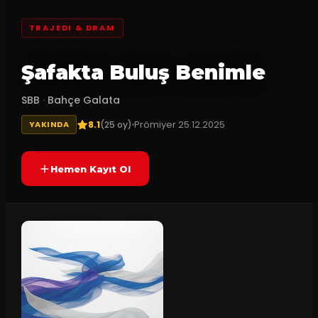
TRAJEDI & DRAM
Şafakta Buluş Benimle
SBB
·
Bahçe Galata
8.1
Prömiyer
25.12.2025
(
25
oy)
YAKINDA
Hemen Kayıt Ol