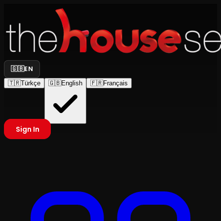
🇬🇧
EN
🇹🇷
Türkçe
🇬🇧
English
🇫🇷
Français
Sign In