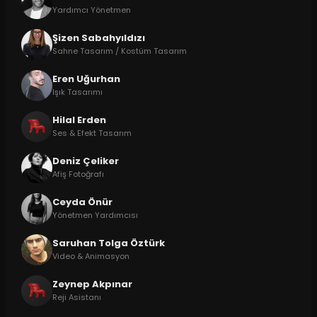
Yardımcı Yönetmen
Şizen Sabahyıldızı
Sahne Tasarım / Kostüm Tasarım
Eren Uğurhan
Işık Tasarımı
Hilal Erden
Ses & Efekt Tasarım
Deniz Çeliker
Afiş Fotoğrafı
Ceyda Önür
Yönetmen Yardımcısı
Saruhan Tolga Öztürk
Video & Animasyon
Zeynep Akpınar
Reji Asistanı