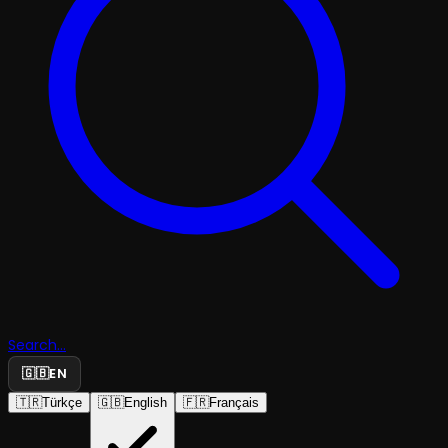
Search...
🇬🇧
EN
🇹🇷
Türkçe
🇬🇧
English
🇫🇷
Français