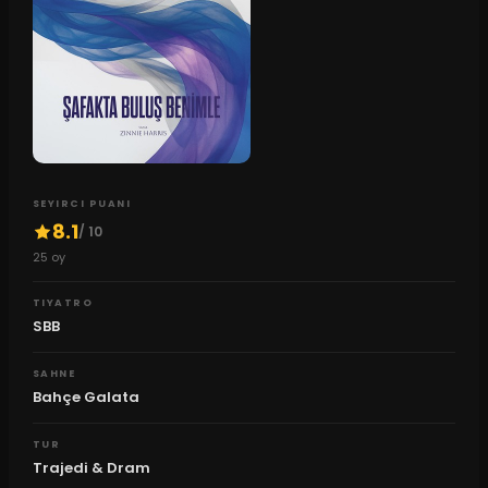
SEYIRCI PUANI
8.1
/ 10
25
oy
TIYATRO
SBB
SAHNE
Bahçe Galata
TUR
Trajedi & Dram