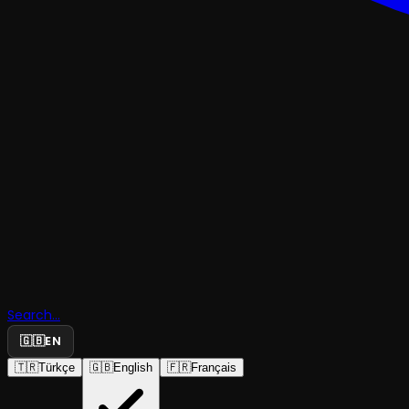
KOMEDI
Search...
Sacide
🇬🇧
EN
🇹🇷
Türkçe
🇬🇧
English
🇫🇷
Français