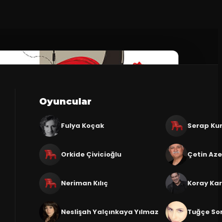
Oyuncular
Fulya Koçak
Serap Ku
Orkide Çivicioğlu
Çetin Aze
Neriman Kılıç
Koray Ka
Neslişah Yalçınkaya Yılmaz
Tuğçe So