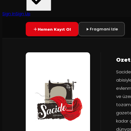
Ankara Devlet Tiyatrosu
·
Altındağ Tiyatr...
7.0
Prömiyer
01.10.2016
(
26
oy)
SONA ERDI
Sign In
Sign Up
Fragmani Izle
Hemen Kayıt Ol
Ozet
Sacide,
abisiyl
evlenme
ve üzer
tozama
gazetel
kadar ç
dünyası