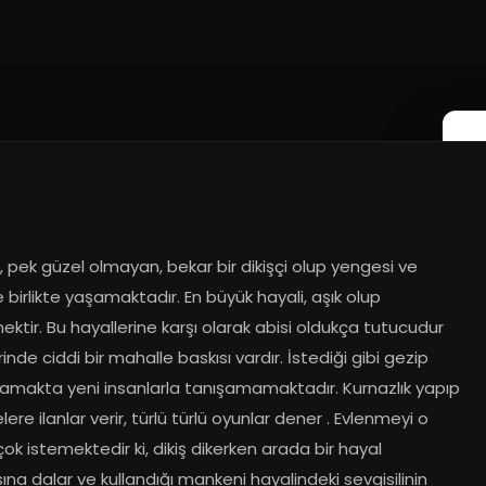
 pek güzel olmayan, bekar bir dikişçi olup yengesi ve 
e birlikte yaşamaktadır. En büyük hayali, aşık olup 
ktir. Bu hayallerine karşı olarak abisi oldukça tutucudur 
inde ciddi bir mahalle baskısı vardır. İstediği gibi gezip 
makta yeni insanlarla tanışamamaktadır. Kurnazlık yapıp 
ere ilanlar verir, türlü türlü oyunlar dener . Evlenmeyi o 
ok istemektedir ki, dikiş dikerken arada bir hayal 
na dalar ve kullandığı mankeni hayalindeki sevgisilinin 