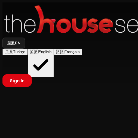
🇬🇧
EN
🇹🇷
Türkçe
🇬🇧
English
🇫🇷
Français
Sign In