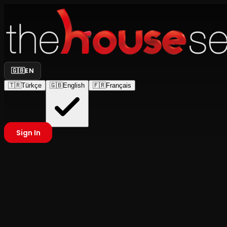
🇬🇧
EN
🇹🇷
Türkçe
🇬🇧
English
🇫🇷
Français
Sign In