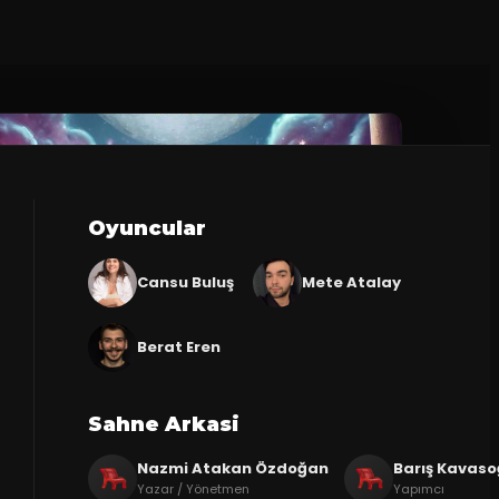
Oyuncular
Cansu Buluş
Mete Atalay
Berat Eren
Sahne Arkasi
Nazmi Atakan Özdoğan
Barış Kavaso
Yazar / Yönetmen
Yapımcı