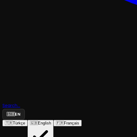
ÇOCUK & GENÇ
Search...
Rüyalar Sa
🇬🇧
EN
🇹🇷
Türkçe
🇬🇧
English
🇫🇷
Français