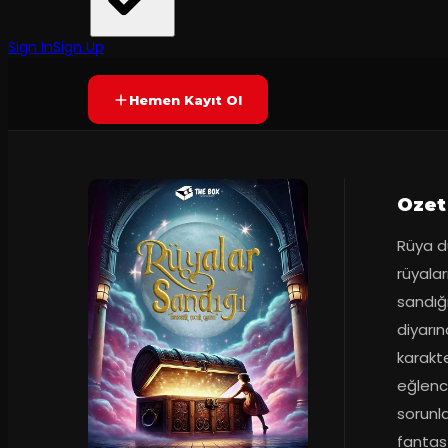
The Box Entertainment
·
Kadıköy Barış M...
50
dakika
Prömiyer
2025
Yetersiz oy
YAKINDA
+4
Sign In
Sign Up
Hemen Kayıt Ol
Ozet
Rüya d
rüyalar
sandığı
diyarın
karakte
eğlenc
sorunla
fantast