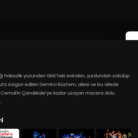
19
ı haksızlık yüzünden Girit’teki evinden, yurdundan sökülüp 
l’a sürgün edilen Demirci Rüstem, ailesi ve bu ailede 
Cemal’in Çanakkale’ye kadar uzayan macera dolu 
.
ri