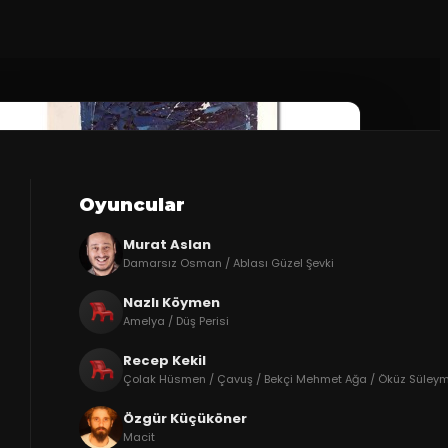
Oyuncular
Murat Aslan
Damarsız Osman / Ablası Güzel Şevki
Nazlı Köymen
Amelya / Düş Perisi
Recep Kekil
Çolak Hüsmen / Çavuş / Bekçi Mehmet Ağa / Öküz Süleym
Özgür Küçüköner
Macit