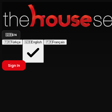
🇬🇧
EN
🇹🇷
Türkçe
🇬🇧
English
🇫🇷
Français
Sign In