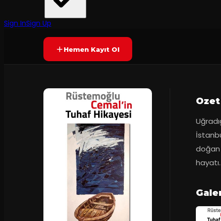
Adana Devlet Tiyatrosu
·
Hacı Ömer Saban...
7.2
2
dakika
Prömiyer
15.10.20
(
10
oy)
YAKINDA
+8
Sign In
Sign Up
Hemen Kayıt Ol
Ozet
Uğradığ
İstanbu
doğan 
hayatı..
Gale