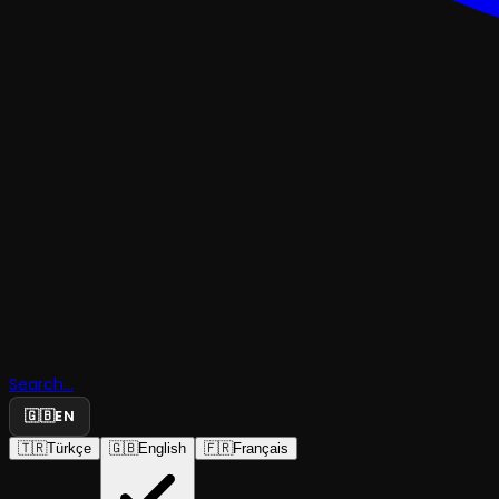
TRAJEDI & DRAMKOMEDI
Rüstemoğ
Cemal'in T
Search...
Hikayesi
🇬🇧
EN
🇹🇷
Türkçe
🇬🇧
English
🇫🇷
Français