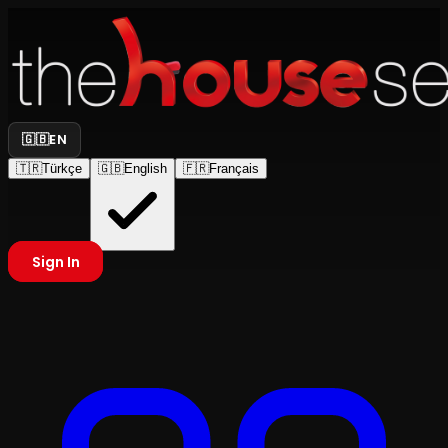
🇬🇧
EN
🇹🇷
Türkçe
🇬🇧
English
🇫🇷
Français
Sign In