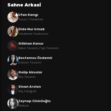
Sahne Arkasi
İrfan Kangı
Yazar / Yönetmen
Dide Nur Irmak
Yönetmen Yardımcısı
Gökhan Kanur
Dekor Tasarım / Işık Tasarımı
Bestemsu Özdemir
Kostüm Tasarım
Galip Aksular
Afiş Tasarım
Sinan Arslan
Afiş Fotoğrafı
Zeynep Cinislioğlu
Makyöz