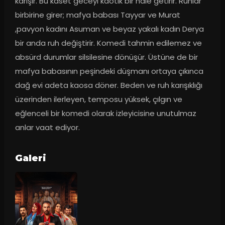
karışır. Bu kaset geceyi kaotik bir hale getirir. Ruhlar 
birbirine girer; mafya babası Tayyar ve Murat 
,pavyon kadını Asuman ve beyaz yakalı kadın Derya 
bir anda ruh değiştirir. Komedi tahmin edilemez ve 
absürd durumlar silsilesine dönüşür. Üstüne de bir 
mafya babasının peşindeki düşmanı ortaya çıkınca 
dağ evi adeta kaosa döner. Beden ve ruh karışıklığı 
üzerinden ilerleyen, temposu yüksek, çılgın ve 
eğlenceli bir komedi olarak izleyicisine unutulmaz 
anlar vaat ediyor.
Galeri