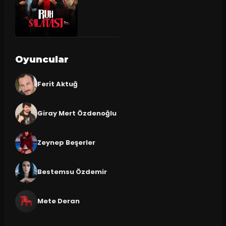
Oyuncular
Ferit Aktuğ
Giray Mert Özdenoğlu
Zeynep Beşerler
Bestemsu Özdemir
Mete Deran