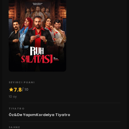
SEYIRCI PUANI
7.8
/ 10
10
oy
TIYATRO
Öz&De YapımKordelya Tiyatro
SAHNE