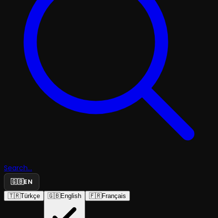
Search...
🇬🇧
EN
🇹🇷
Türkçe
🇬🇧
English
🇫🇷
Français