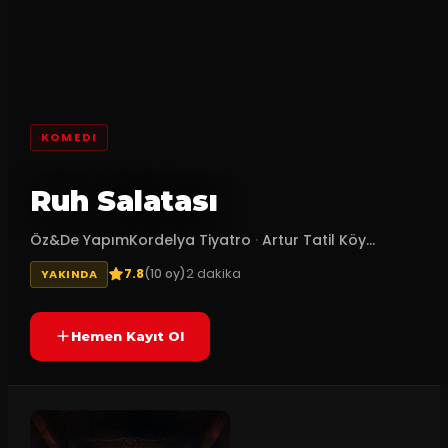
KOMEDI
Ruh Salatası
Öz&De YapımKordelya Tiyatro
·
Artur Tatil Köy...
7.8
2
dakika
(
10
oy)
YAKINDA
Hemen Kayıt Ol