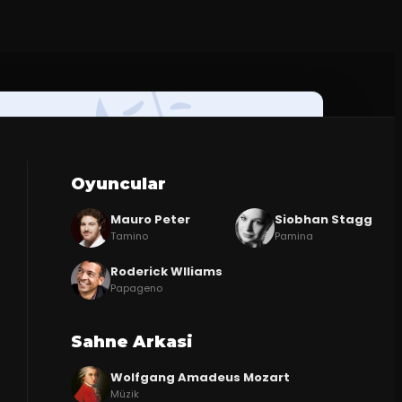
Oyuncular
Mauro Peter
Siobhan Stagg
Tamino
Pamina
Roderick Wlliams
Papageno
Sahne Arkasi
Wolfgang Amadeus Mozart
Müzik