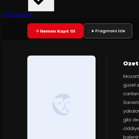
2
dakika
Prömiyer
23.10.2017
Yetersiz oy
YAKINDA
Sign In
Sign Up
Fragmani Izle
Hemen Kayıt Ol
Ozet
Mozart'
güzel s
canland
Sarast
yakala
gibi de
ciddiye
baleni