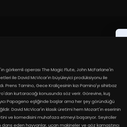
ın görkemli operası The Magic Flute, John McFarlane'in 
etleri ile David McVicar'ın büyüleyici prodüksiyonu ile 
ı. Prens Tamino, Gece Kraliçesinin kızı Pamina'yı sihirbaz 
ro'dan kurtaracağı konusunda söz verir. Görevine, kuş 
yıcı Papageno eşliğinde başlar ama her şey göründüğü 
ğildir. David McVicar'ın klasik üretimi hem Mozart'ın eserinin 
tini ve komedisini muhafaza etmeyi başarıyor. Seyirciler 
n dans eden hayvanlar, uçan makineler ve göz kamaştırıcı 