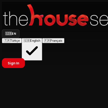
🇬🇧
EN
🇹🇷
Türkçe
🇬🇧
English
🇫🇷
Français
Sign In