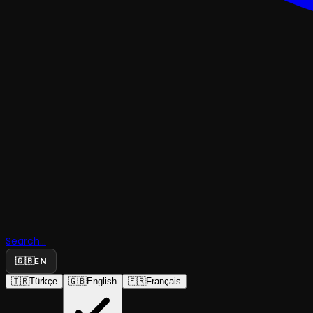
GÖSTERİMOPERA
Royal Ope
House
Gösterimi:
Search...
🇬🇧
EN
Magic Flut
🇹🇷
Türkçe
🇬🇧
English
🇫🇷
Français