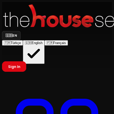
🇬🇧
EN
🇹🇷
Türkçe
🇬🇧
English
🇫🇷
Français
Sign In