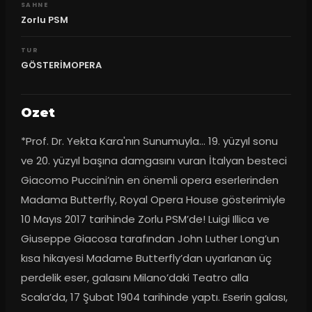
SAHNE
Zorlu PSM
TUR
GÖSTERİMOPERA
Ozet
*Prof. Dr. Yekta Kara'nın Sunumuyla... 19. yüzyıl sonu 
ve 20. yüzyıl başına damgasını vuran İtalyan besteci 
Giacomo Puccini’nin en önemli opera eserlerinden 
Madama Butterfly, Royal Opera House gösterimiyle 
10 Mayıs 2017 tarihinde Zorlu PSM’de! Luigi Illica ve 
Giuseppe Giacosa tarafından John Luther Long’un 
kısa hikayesi Madame Butterfly’dan uyarlanan üç 
perdelik eser, galasını Milano’daki Teatro alla 
Scala’da, 17 Şubat 1904 tarihinde yaptı. Eserin galası, 