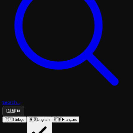
Search...
🇬🇧
EN
🇹🇷
Türkçe
🇬🇧
English
🇫🇷
Français