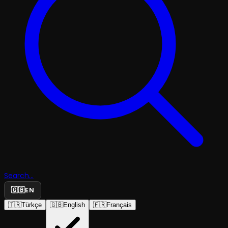
Search...
🇬🇧
EN
🇹🇷
Türkçe
🇬🇧
English
🇫🇷
Français