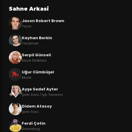
Sahne Arkasi
Jason Robert Brown
Yazar
Kayhan Berkin
Yönetmen
Serpil Günseli
Müzik Direktörü
Uğur Cümbüşel
Müzik
Ayşe Sedef Ayter
Şarkı Sözü / Işık Tasarımı
Didem Atasoy
Şarkı Sözü
Ferdi Çetin
Dramaturg