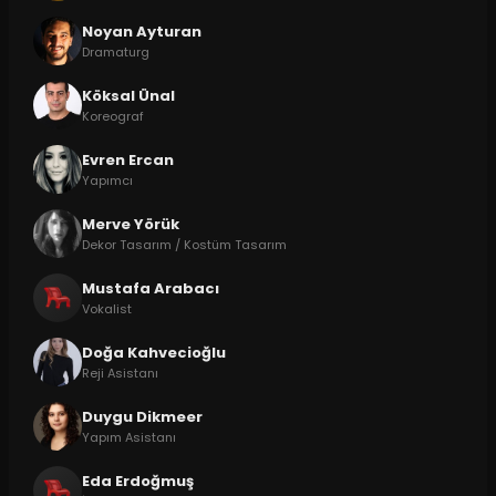
Noyan Ayturan
Dramaturg
Köksal Ünal
Koreograf
Evren Ercan
Yapımcı
Merve Yörük
Dekor Tasarım / Kostüm Tasarım
Mustafa Arabacı
Vokalist
Doğa Kahvecioğlu
Reji Asistanı
Duygu Dikmeer
Yapım Asistanı
Eda Erdoğmuş