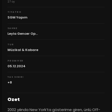
27
oy
TIYATRO
SGM Yapım
SAHNE
Leyla Gencer Op...
TUR
Müzikal & Kabare
PROMIYER
05.12.2024
YAS SINIRI
+8
Ozet
2002 yılında New York’ta gösterime giren, ünlü Off-