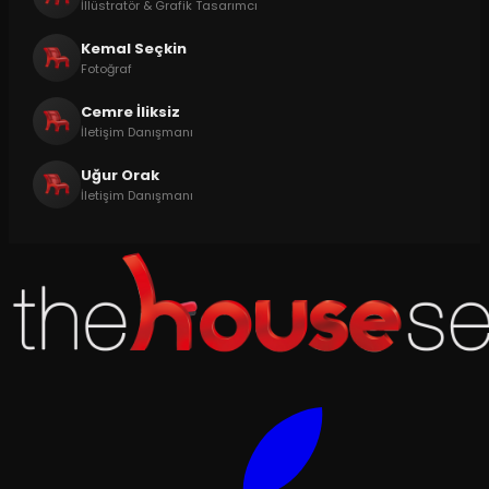
İllüstratör & Grafik Tasarımcı
Kemal Seçkin
Fotoğraf
Cemre İliksiz
İletişim Danışmanı
Uğur Orak
İletişim Danışmanı