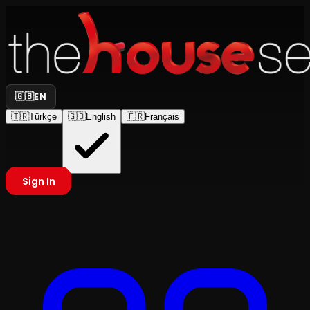
🇬🇧
EN
🇹🇷
Türkçe
🇬🇧
English
🇫🇷
Français
Sign In