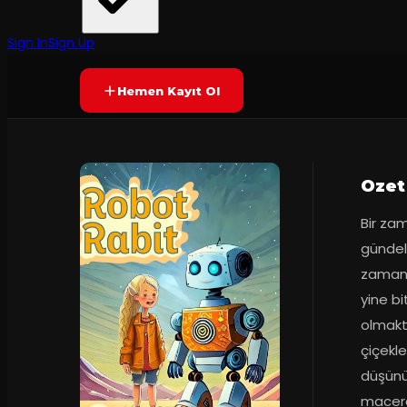
Flanör Sahne
50
dakika
Prömiyer
2024
Yetersiz oy
YAKINDA
+4
Sign In
Sign Up
Hemen Kayıt Ol
Ozet
Bir zam
gündeli
zamand
yine bi
olmakt
çiçekle
düşünün
macera