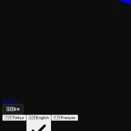
ÇOCUK & GENÇ
Search...
Robot Rab
🇬🇧
EN
🇹🇷
Türkçe
🇬🇧
English
🇫🇷
Français