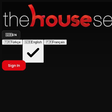
🇬🇧
EN
🇹🇷
Türkçe
🇬🇧
English
🇫🇷
Français
Sign In