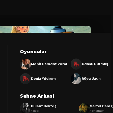
Oyuncular
Mahir Berkant Varol
Cansu Durmuş
Deniz Yıldırım
Rüya Uzun
Sahne Arkasi
Bülent Bektaş
Sertel Cem Ç
Yazar
Yönetmen